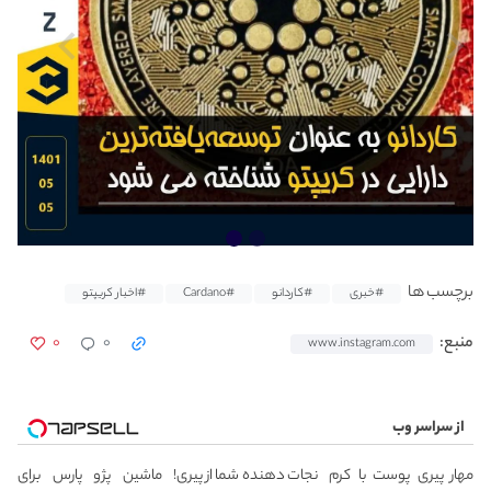
برچسب ها
#خبری
#کاردانو
#Cardano
#اخبار کریپتو
۰
۰
منبع:
www.instagram.com
از سراسر وب
مهار پیری پوست با کرم
نجات دهنده شما از پیری!
ماشین پژو پارس برای