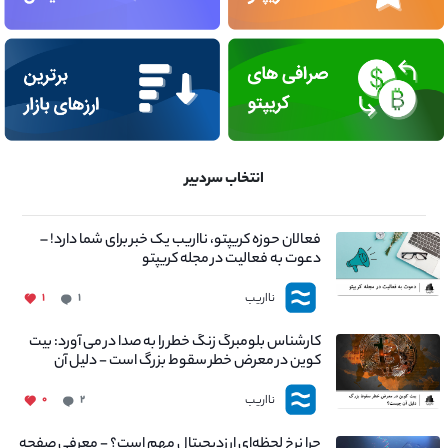
انتخاب سردبیر
فعالان حوزه کریپتو، نااریب یک خبر برای شما دارد! –
دعوت به فعالیت در مجله کریپتو
نااریب
۱
۱
کارشناس بلومبرگ زنگ خطر را به صدا در می آورد: بیت
کوین در معرض خطر سقوط بزرگ است - دلیل آن
چیست؟
نااریب
۰
۲
چرا نرخ لحظه‌ای ارزدیجیتال مهم است؟ - معرفی صفحه