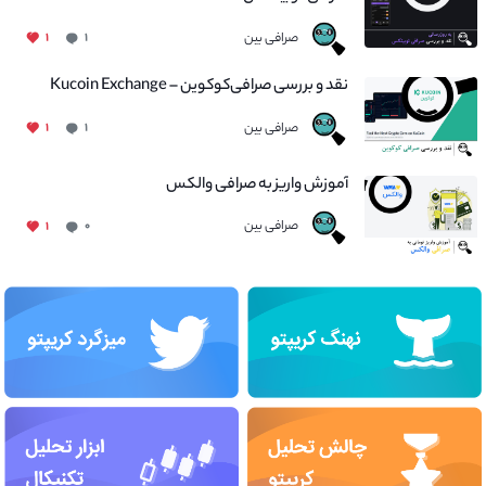
صرافی بین
۱
۱
نقد و بررسی صرافی‌کوکوین – Kucoin Exchange
صرافی بین
۱
۱
آموزش واریز به صرافی والکس
صرافی بین
۱
۰