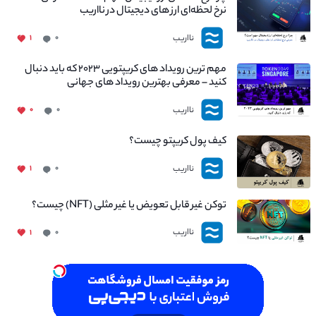
نرخ لحظه‌ای ارز های دیجیتال در نااریب
نااریب
۱
۰
مهم ترین رویداد های کریپتویی ۲۰۲۳ که باید دنبال
کنید – معرفی بهترین رویداد های جهانی
نااریب
۰
۰
کیف پول کریپتو چیست؟
نااریب
۱
۰
توکن غیر قابل تعویض یا غیر مثلی (NFT) چیست؟
نااریب
۱
۰