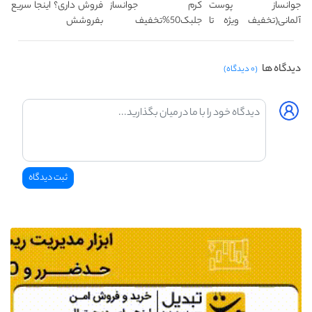
جوانساز پوست
کرم جوانساز
فروش داری؟ اینجا سریع
آلمانی(تخفیف ویژه تا
جلبک50%تخفیف
بفروشش
امشب)
دیدگاه ها
(۰ دیدگاه)