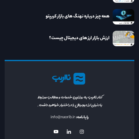
همه چیز درباره نهنگ های بازار کریپتو
ارزش بازار ارز های دیجیتال چیست؟
نااریب
کنار نااریب به روزترین خدمات و مطالب مرتبط
با دنیای ارز دیجیتال را در اختیار خواهید داشت.
رایانامه:
info@naorib.ir