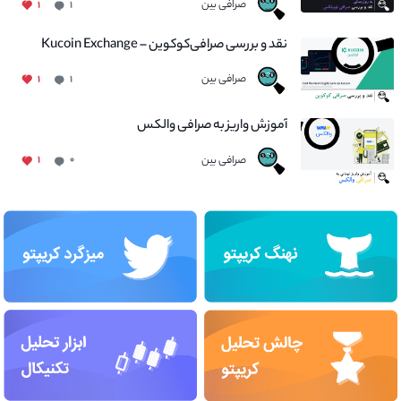
صرافی بین
۱
۱
نقد و بررسی صرافی‌کوکوین – Kucoin Exchange
صرافی بین
۱
۱
آموزش واریز به صرافی والکس
صرافی بین
۱
۰