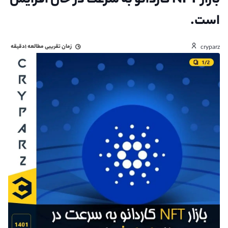
بازار NFT کاردانو به سرعت در حال افزایش
است.
زمان تقریبی مطالعه
۱دقیقه
cryparz