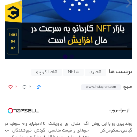
برچسب ها
#خبری
#NFT
#اخبار کریپتو
۰
۰
منبع:
www.instagram.com
از سراسر وب
روند پیری رو با این روش
اگه دنبال ی پاوربانک
تا 3میلیارد وام سرمایه در
گیاهی معکوس کن
حرفه‌ای و قیمت مناسبی
گردش فروشندگان =>