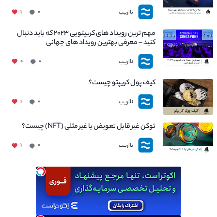
نااریب
۱
۰
مهم ترین رویداد های کریپتویی ۲۰۲۳ که باید دنبال
کنید – معرفی بهترین رویداد های جهانی
نااریب
۰
۰
کیف پول کریپتو چیست؟
نااریب
۱
۰
توکن غیر قابل تعویض یا غیر مثلی (NFT) چیست؟
نااریب
۱
۰