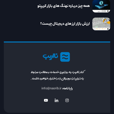
همه چیز درباره نهنگ های بازار کریپتو
ارزش بازار ارز های دیجیتال چیست؟
نااریب
کنار نااریب به روزترین خدمات و مطالب مرتبط
با دنیای ارز دیجیتال را در اختیار خواهید داشت.
رایانامه:
info@naorib.ir