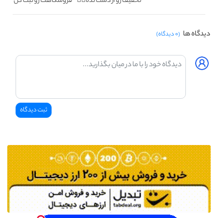
تخفیف رو از دست نده👌🏻
فروشگاهت رو ثبت کن
دیدگاه ها
(۰ دیدگاه)