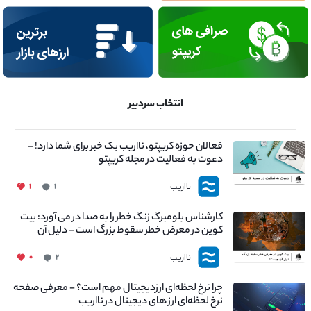
انتخاب سردبیر
فعالان حوزه کریپتو، نااریب یک خبر برای شما دارد! –
دعوت به فعالیت در مجله کریپتو
نااریب
۱
۱
کارشناس بلومبرگ زنگ خطر را به صدا در می آورد: بیت
کوین در معرض خطر سقوط بزرگ است - دلیل آن
چیست؟
نااریب
۰
۲
چرا نرخ لحظه‌ای ارزدیجیتال مهم است؟ - معرفی صفحه
نرخ لحظه‌ای ارز های دیجیتال در نااریب