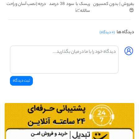
بفروش | بدون کمسیون
ریسک با سود 38 درصد
درجه | نصب آسان و راحت
😍
سالانه📈
دیدگاه ها
(۰ دیدگاه)