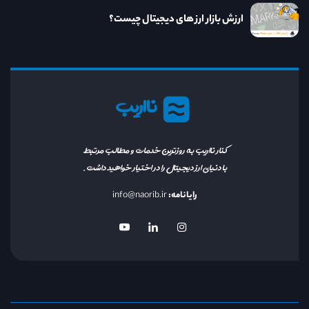
ارزش بازار ارز های دیجیتال چیست؟
نااریب
کنار نااریب به روزترین خدمات و مطالب مرتبط
با دنیای ارز دیجیتال را در اختیار خواهید داشت.
رایانامه:
info@naorib.ir