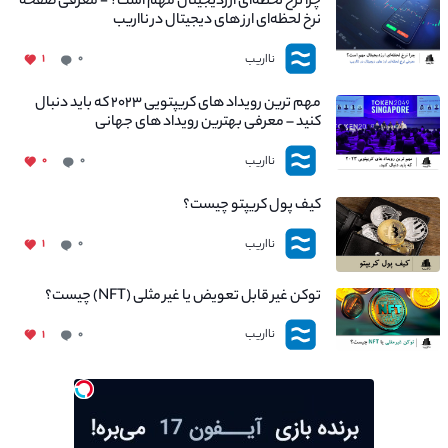
چرا نرخ لحظه‌ای ارزدیجیتال مهم است؟ - معرفی صفحه
نرخ لحظه‌ای ارز های دیجیتال در نااریب
نااریب
۱
۰
مهم ترین رویداد های کریپتویی ۲۰۲۳ که باید دنبال
کنید – معرفی بهترین رویداد های جهانی
نااریب
۰
۰
کیف پول کریپتو چیست؟
نااریب
۱
۰
توکن غیر قابل تعویض یا غیر مثلی (NFT) چیست؟
نااریب
۱
۰