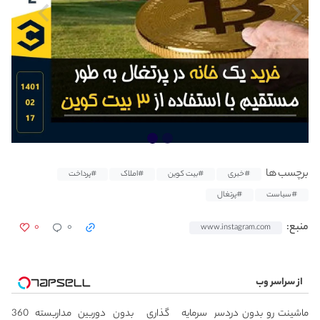
برچسب ها
#خبری
#بیت کوین
#املاک
#پرداخت
#سیاست
#پرتغال
۰
۰
منبع:
www.instagram.com
از سراسر وب
ماشینت رو بدون دردسر
سرمایه گذاری بدون
دوربین مداربسته 360