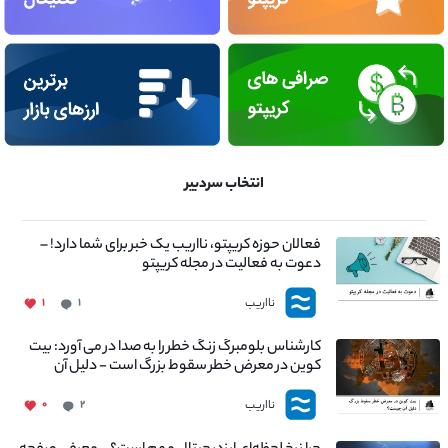
انتخاب سردبیر
فعالان حوزه کریپتو، نااریب یک خبر برای شما دارد! –
دعوت به فعالیت در مجله کریپتو
نااریب
۱
۱
کارشناس بلومبرگ زنگ خطر را به صدا در می آورد: بیت
کوین در معرض خطر سقوط بزرگ است - دلیل آن
چیست؟
نااریب
۰
۲