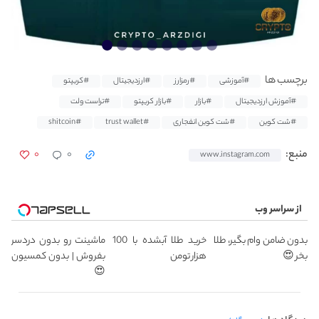
برچسب ها
#آموزشی
#رمزارز
#ارزدیجیتال
#کریپتو
#آموزش ارزدیجیتال
#بازار
#بازار کریپتو
#تراست ولت
#شت کوین
#شت کوین انفجاری
#trust wallet
#shitcoin
۰
۰
منبع:
www.instagram.com
از سراسر وب
بدون ضامن وام بگیر، طلا
خرید طلا آبشده با 100
ماشینت رو بدون دردسر
بخر 😍
هزار تومن
بفروش | بدون کمسیون
😍