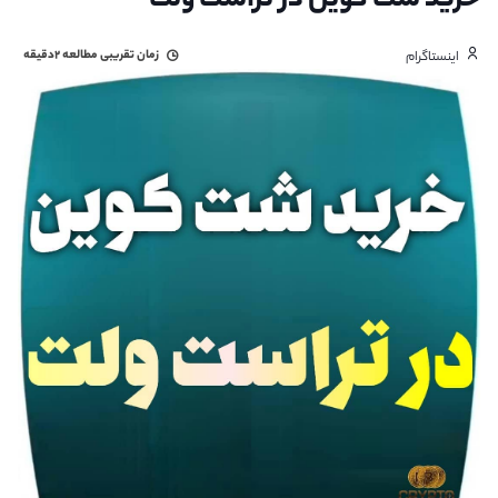
خرید شت کوین در تراست ولت
زمان تقریبی مطالعه
۲دقیقه
اینستاگرام