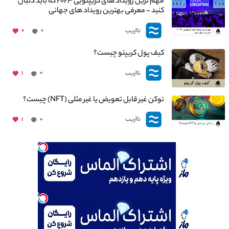
مهم ترین رویداد های کریپتویی ۲۰۲۳ که باید دنبال
کنید – معرفی بهترین رویداد های جهانی
نااریب
۰
۰
کیف پول کریپتو چیست؟
نااریب
۱
۰
توکن غیر قابل تعویض یا غیر مثلی (NFT) چیست؟
نااریب
۱
۰