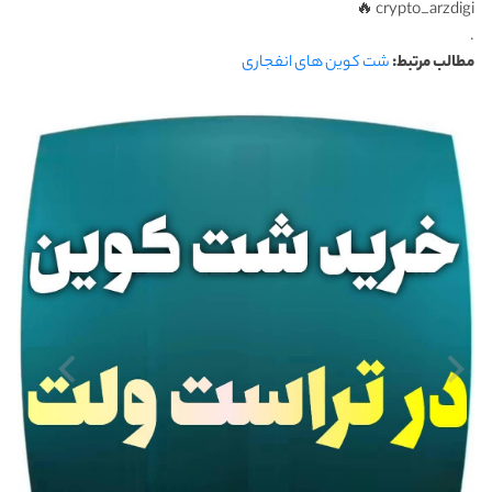
crypto_arzdigi 🔥
.
مطالب مرتبط:
شت کوین های انفجاری