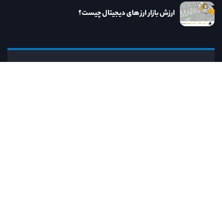
ارزش بازار ارز های دیجیتال چیست؟
نااریب
کنار نااریب به روزترین خدمات و مطالب مرتبط
با دنیای ارز دیجیتال را در اختیار خواهید داشت.
رایانامه:
info@naorib.ir