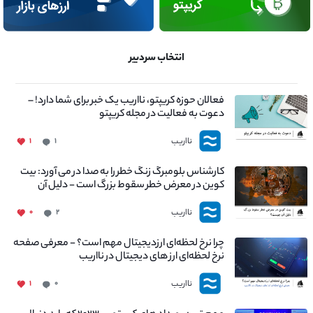
انتخاب سردبیر
فعالان حوزه کریپتو، نااریب یک خبر برای شما دارد! –
دعوت به فعالیت در مجله کریپتو
نااریب
۱
۱
کارشناس بلومبرگ زنگ خطر را به صدا در می آورد: بیت
کوین در معرض خطر سقوط بزرگ است - دلیل آن
چیست؟
نااریب
۰
۲
چرا نرخ لحظه‌ای ارزدیجیتال مهم است؟ - معرفی صفحه
نرخ لحظه‌ای ارز های دیجیتال در نااریب
نااریب
۱
۰