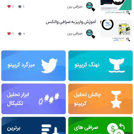
صرافی بین
۱
۱
آموزش واریز به صرافی والکس
صرافی بین
۱
۰