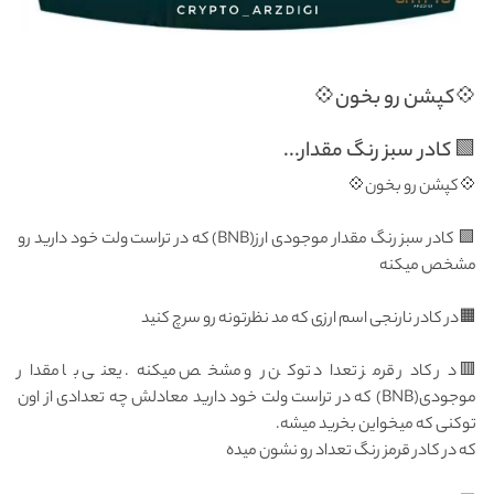
💠کپشن رو بخون💠
🟩 کادر سبز رنگ مقدار...
💠کپشن رو بخون💠
🟩 کادر سبز رنگ مقدار موجودی ارز(BNB) که در تراست ولت خود دارید رو
مشخص میکنه
🟧در کادر نارنجی اسم ارزی که مد نظرتونه رو سرچ کنید
🟥 در کادر قرمز تعداد توکن رو مشخص میکنه. یعنی با مقدار
موجودی(BNB) که در تراست ولت خود دارید معادلش چه تعدادی از اون
توکنی که میخواین بخرید میشه.
که در کادر قرمز رنگ تعداد رو نشون میده