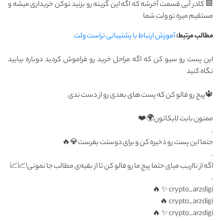
🟦 کادر آبی قسمت آخرشه که اگه این گزینه رو بزنید توکن خریداری میشه و
مستقیم میره تو ولت شما
مطالب مرتبط:
آموزش ارتباط با پشتیبانی تراست ولت
این پست رو سیو کن که اگه مراحل خرید رو فراموش کردید دوباره بیایید
نگاه کنید
🔱پیج رو فالو کن که پست های بعدی رو از دست ندی
ممنون بابت لایکاتون🌍❤️
.
حتما این پست رو ذخیره کن و برای دوستت بفرست💎🔥
.
اگه از نااریب میای حتما پیج ما رو فالو کن تا از بقیه‌ی مطالب جا نمونی!📈📈
.
crypto_arzdigi ✨ 🔥
crypto_arzdigi 🔥
crypto_arzdigi ✨ 🔥