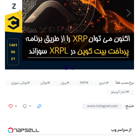
برچسب ها
#خبری
#XRP
#ریپل
#توکن
#توکن سوزی
#اخبار کریپتو
۰
۰
منبع:
www.instagram.com
از سراسر وب