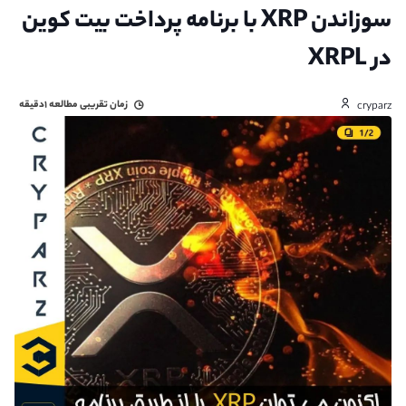
سوزاندن XRP با برنامه پرداخت بیت کوین
در XRPL
زمان تقریبی مطالعه
۱دقیقه
cryparz