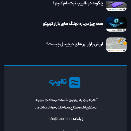
چگونه در نااریب ثبت نام کنیم؟
همه چیز درباره نهنگ های بازار کریپتو
ارزش بازار ارز های دیجیتال چیست؟
نااریب
کنار نااریب به روزترین خدمات و مطالب مرتبط
با دنیای ارز دیجیتال را در اختیار خواهید داشت.
رایانامه:
info@naorib.ir