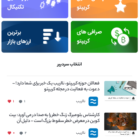
انتخاب سردبیر
فعالان حوزه کریپتو، نااریب یک خبر برای شما دارد! –
دعوت به فعالیت در مجله کریپتو
نااریب
۱
۱
کارشناس بلومبرگ زنگ خطر را به صدا در می آورد: بیت
کوین در معرض خطر سقوط بزرگ است - دلیل آن
چیست؟
نااریب
۰
۲