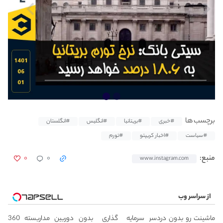
برچسب ها
#خبری
#بریتانیا
#انگلیس
#انگلستان
#سیاست
#اخبار کریپتو
#تورم
۰
۰
منبع:
www.instagram.com
از سراسر وب
ماشینت رو بدون دردسر
سرمایه گذاری بدون
دوربین مداربسته 360