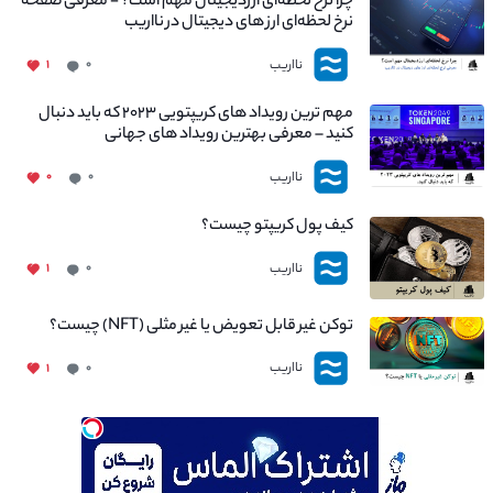
چرا نرخ لحظه‌ای ارزدیجیتال مهم است؟ - معرفی صفحه
نرخ لحظه‌ای ارز های دیجیتال در نااریب
نااریب
۱
۰
مهم ترین رویداد های کریپتویی ۲۰۲۳ که باید دنبال
کنید – معرفی بهترین رویداد های جهانی
نااریب
۰
۰
کیف پول کریپتو چیست؟
نااریب
۱
۰
توکن غیر قابل تعویض یا غیر مثلی (NFT) چیست؟
نااریب
۱
۰