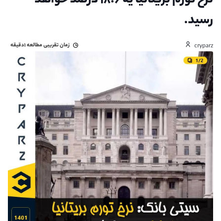
نرخ تورم بریتانیا یه ۱۸.۶ درصد خواهد
رسید.
زمان تقریبی مطالعه
۱دقیقه
cryparz