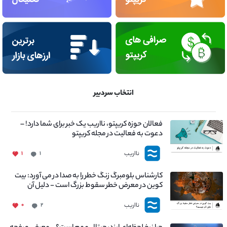
انتخاب سردبیر
فعالان حوزه کریپتو، نااریب یک خبر برای شما دارد! –
دعوت به فعالیت در مجله کریپتو
نااریب
۱
۱
کارشناس بلومبرگ زنگ خطر را به صدا در می آورد: بیت
کوین در معرض خطر سقوط بزرگ است - دلیل آن
چیست؟
نااریب
۰
۲