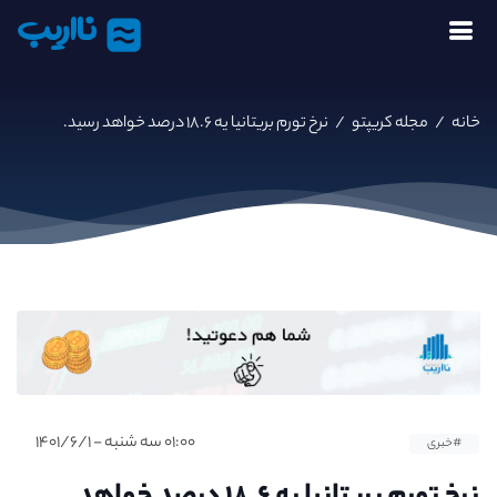
نااریب
خانه
/
مجله کریپتو
/
نرخ تورم بریتانیا یه ۱۸.۶ درصد خواهد رسید.
۰۱:۰۰ سه شنبه - ۱۴۰۱/۶/۱
#خبری