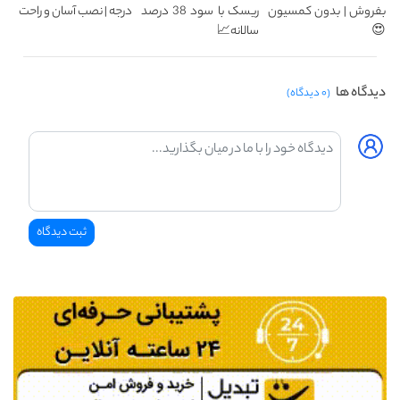
بفروش | بدون کمسیون
ریسک با سود 38 درصد
درجه | نصب آسان و راحت
😍
سالانه📈
دیدگاه ها
(۰ دیدگاه)