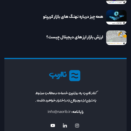
همه چیز درباره نهنگ های بازار کریپتو
ارزش بازار ارز های دیجیتال چیست؟
نااریب
کنار نااریب به روزترین خدمات و مطالب مرتبط
با دنیای ارز دیجیتال را در اختیار خواهید داشت.
رایانامه:
info@naorib.ir