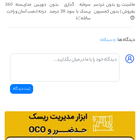
ماشینت رو بدون دردسر
سرمایه گذاری بدون
دوربین مداربسته 360
بفروش | بدون کمسیون
ریسک با سود 38 درصد
درجه | نصب آسان و راحت
😍
سالانه📈
دیدگاه ها
(۰ دیدگاه)