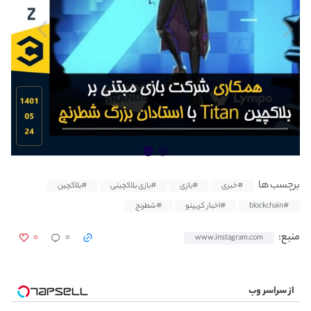
برچسب ها
#خبری
#بازی
#بازی بلاکچینی
#بلاکچین
#blockchain
#اخبار کریپتو
#شطرنج
۰
۰
منبع:
www.instagram.com
از سراسر وب