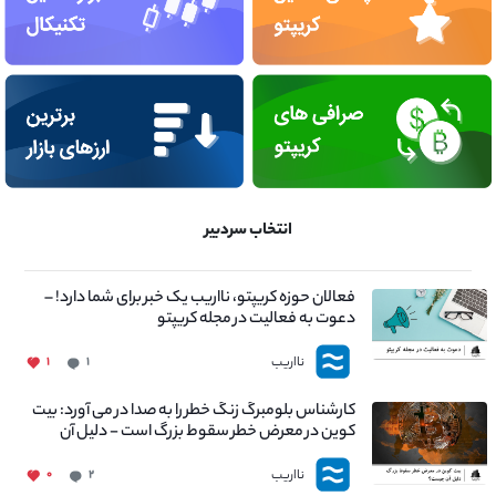
انتخاب سردبیر
فعالان حوزه کریپتو، نااریب یک خبر برای شما دارد! –
دعوت به فعالیت در مجله کریپتو
نااریب
۱
۱
کارشناس بلومبرگ زنگ خطر را به صدا در می آورد: بیت
کوین در معرض خطر سقوط بزرگ است - دلیل آن
چیست؟
نااریب
۰
۲