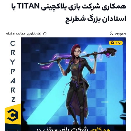
همکاری شرکت بازی بلاکچینی TITAN با
استادان بزرگ شطرنج
زمان تقریبی مطالعه
۱دقیقه
cryparz