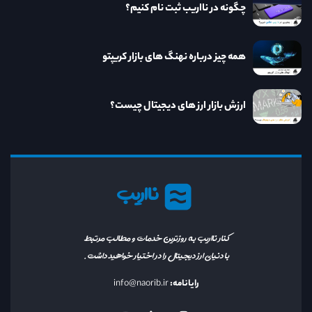
چگونه در نااریب ثبت نام کنیم؟
همه چیز درباره نهنگ های بازار کریپتو
ارزش بازار ارز های دیجیتال چیست؟
نااریب
کنار نااریب به روزترین خدمات و مطالب مرتبط
با دنیای ارز دیجیتال را در اختیار خواهید داشت.
رایانامه:
info@naorib.ir