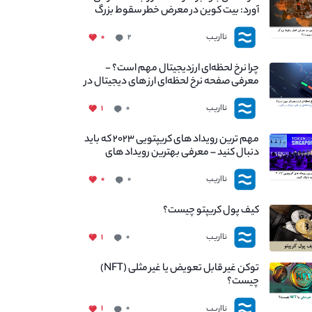
آورد: بیت کوین در معرض خطر سقوط بزرگ
است - دلیل آن چیست؟
نااریب
۰
۲
چرا نرخ لحظه‌ای ارزدیجیتال مهم است؟ -
معرفی صفحه نرخ لحظه‌ای ارز های دیجیتال در
نااریب
نااریب
۱
۰
مهم ترین رویداد های کریپتویی ۲۰۲۳ که باید
دنبال کنید – معرفی بهترین رویداد های
جهانی
نااریب
۰
۰
کیف پول کریپتو چیست؟
نااریب
۱
۰
توکن غیر قابل تعویض یا غیر مثلی (NFT)
چیست؟
نااریب
۱
۰