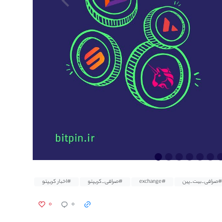
#صرافی_بیت_پین
#exchange
#صرافی_کریپتو
#اخبار کریپتو
۰
۰