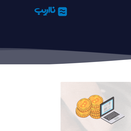
نااریب