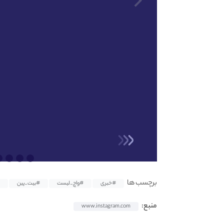
برچسب ها
#خبری
#واچ_لیست
#بیت_پین
منبع:
www.instagram.com