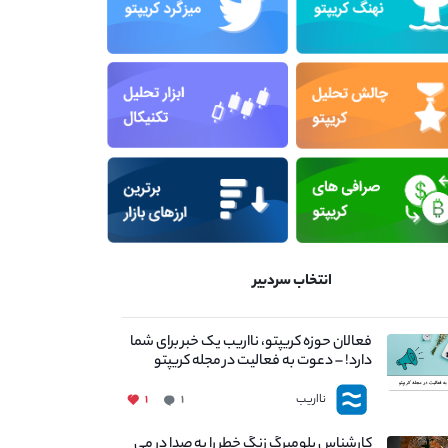
انتخاب سردبیر
فعالان حوزه کریپتو، نااریب یک خبر برای شما
دارد! – دعوت به فعالیت در مجله کریپتو
نااریب
۱
۱
کارشناس بلومبرگ زنگ خطر را به صدا در می