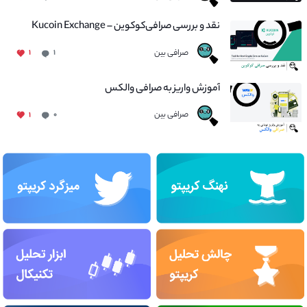
نقد و بررسی صرافی‌کوکوین – Kucoin Exchange
صرافی بین
۱
۱
آموزش واریز به صرافی والکس
صرافی بین
۱
۰