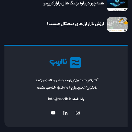
همه چیز درباره نهنگ های بازار کریپتو
ارزش بازار ارز های دیجیتال چیست؟
نااریب
کنار نااریب به روزترین خدمات و مطالب مرتبط
با دنیای ارز دیجیتال را در اختیار خواهید داشت.
رایانامه:
info@naorib.ir