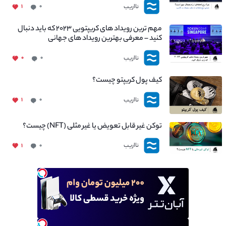
نااریب
۱
۰
مهم ترین رویداد های کریپتویی ۲۰۲۳ که باید دنبال
کنید – معرفی بهترین رویداد های جهانی
نااریب
۰
۰
کیف پول کریپتو چیست؟
نااریب
۱
۰
توکن غیر قابل تعویض یا غیر مثلی (NFT) چیست؟
نااریب
۱
۰