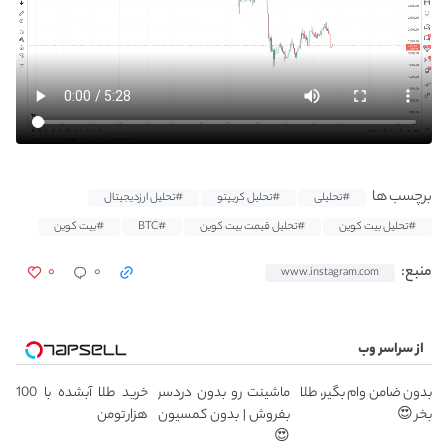
برچسب ها
#تحلیلی
#تحلیل کریپتو
#تحلیل ارزدیجیتال
#تحلیل بیت کوین
#تحلیل قیمت بیت کوین
#BTC
#بیت کوین
۰
۰
منبع:
www.instagram.com
از سراسر وب
بدون ضامن وام بگیر، طلا
ماشینت رو بدون دردسر
خرید طلا آبشده با 100
بخر 😍
بفروش | بدون کمسیون
هزار تومن
😍