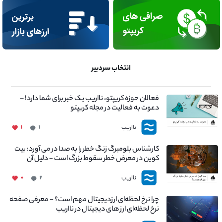
انتخاب سردبیر
فعالان حوزه کریپتو، نااریب یک خبر برای شما دارد! –
دعوت به فعالیت در مجله کریپتو
نااریب
۱
۱
کارشناس بلومبرگ زنگ خطر را به صدا در می آورد: بیت
کوین در معرض خطر سقوط بزرگ است - دلیل آن
چیست؟
نااریب
۰
۲
چرا نرخ لحظه‌ای ارزدیجیتال مهم است؟ - معرفی صفحه
نرخ لحظه‌ای ارز های دیجیتال در نااریب