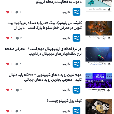
دعوت به فعالیت در مجله کریپتو
نااریب
۱
۱
کارشناس بلومبرگ زنگ خطر را به صدا در می آورد: بیت
کوین در معرض خطر سقوط بزرگ است - دلیل آن
چیست؟
نااریب
۰
۲
چرا نرخ لحظه‌ای ارزدیجیتال مهم است؟ - معرفی صفحه
نرخ لحظه‌ای ارز های دیجیتال در نااریب
نااریب
۱
۰
مهم ترین رویداد های کریپتویی ۲۰۲۳ که باید دنبال
کنید – معرفی بهترین رویداد های جهانی
نااریب
۰
۰
کیف پول کریپتو چیست؟
نااریب
۱
۰