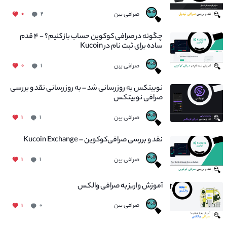
صرافی بین
۰
۲
چگونه در صرافی کوکوین حساب باز کنیم؟ - ۴ قدم
ساده برای ثبت نام در Kucoin
صرافی بین
۰
۱
نوبیتکس به روزرسانی شد – به روز رسانی نقد و بررسی
صرافی نوبیتکس
صرافی بین
۱
۱
نقد و بررسی صرافی‌کوکوین – Kucoin Exchange
صرافی بین
۱
۱
آموزش واریز به صرافی والکس
صرافی بین
۱
۰