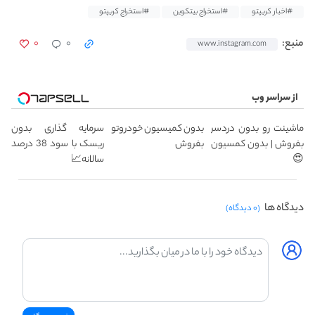
#اخبار کریپتو
#استخراج بیتکوین
#استخراج کریپتو
۰
۰
منبع:
www.instagram.com
از سراسر وب
ماشینت رو بدون دردسر
بدون کمیسیون خودروتو
سرمایه گذاری بدون
بفروش | بدون کمسیون
بفروش
ریسک با سود 38 درصد
😍
سالانه📈
دیدگاه ها
(۰ دیدگاه)