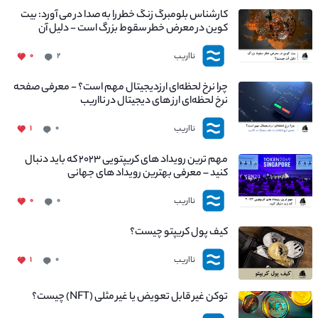
کارشناس بلومبرگ زنگ خطر را به صدا در می آورد: بیت
کوین در معرض خطر سقوط بزرگ است - دلیل آن
چیست؟
نااریب
۰
۲
چرا نرخ لحظه‌ای ارزدیجیتال مهم است؟ - معرفی صفحه
نرخ لحظه‌ای ارز های دیجیتال در نااریب
نااریب
۱
۰
مهم ترین رویداد های کریپتویی ۲۰۲۳ که باید دنبال
کنید – معرفی بهترین رویداد های جهانی
نااریب
۰
۰
کیف پول کریپتو چیست؟
نااریب
۱
۰
توکن غیر قابل تعویض یا غیر مثلی (NFT) چیست؟