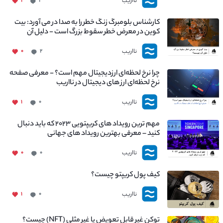
نااریب
۱
۱
کارشناس بلومبرگ زنگ خطر را به صدا در می آورد: بیت
کوین در معرض خطر سقوط بزرگ است - دلیل آن
چیست؟
نااریب
۰
۲
چرا نرخ لحظه‌ای ارزدیجیتال مهم است؟ - معرفی صفحه
نرخ لحظه‌ای ارز های دیجیتال در نااریب
نااریب
۱
۰
مهم ترین رویداد های کریپتویی ۲۰۲۳ که باید دنبال
کنید – معرفی بهترین رویداد های جهانی
نااریب
۰
۰
کیف پول کریپتو چیست؟
نااریب
۱
۰
توکن غیر قابل تعویض یا غیر مثلی (NFT) چیست؟