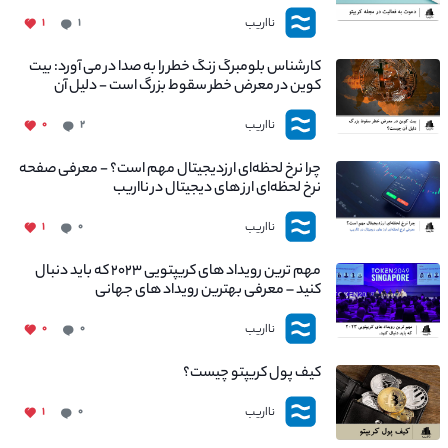
نااریب
۱
۱
کارشناس بلومبرگ زنگ خطر را به صدا در می آورد: بیت
کوین در معرض خطر سقوط بزرگ است - دلیل آن
چیست؟
نااریب
۰
۲
چرا نرخ لحظه‌ای ارزدیجیتال مهم است؟ - معرفی صفحه
نرخ لحظه‌ای ارز های دیجیتال در نااریب
نااریب
۱
۰
مهم ترین رویداد های کریپتویی ۲۰۲۳ که باید دنبال
کنید – معرفی بهترین رویداد های جهانی
نااریب
۰
۰
کیف پول کریپتو چیست؟
نااریب
۱
۰