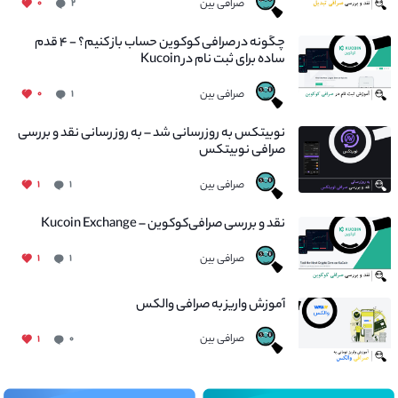
صرافی بین
۰
۲
چگونه در صرافی کوکوین حساب باز کنیم؟ - ۴ قدم
ساده برای ثبت نام در Kucoin
صرافی بین
۰
۱
نوبیتکس به روزرسانی شد – به روز رسانی نقد و بررسی
صرافی نوبیتکس
صرافی بین
۱
۱
نقد و بررسی صرافی‌کوکوین – Kucoin Exchange
صرافی بین
۱
۱
آموزش واریز به صرافی والکس
صرافی بین
۱
۰