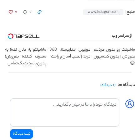
۰
۰
منبع:
www.instagram.com
از سراسر وب
ماشینت رو بدون دردسر
دوربین مداربسته 360
ماشینتو به دلال نده! به
بفروش | بدون کمسیون
درجه | نصب آسان و راحت
مصرف کننده بفروش!
😍
بدون پاسخ به یک تماس
دیدگاه ها
(۰ دیدگاه)