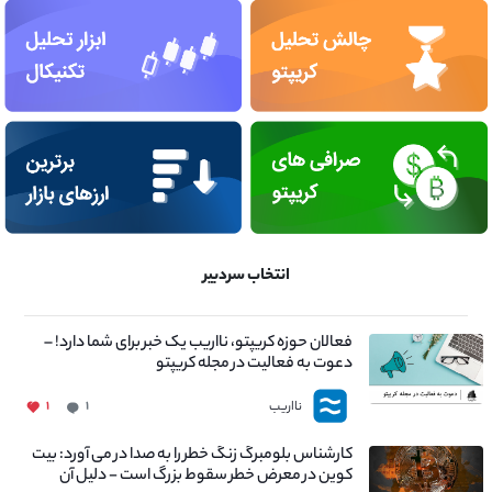
انتخاب سردبیر
فعالان حوزه کریپتو، نااریب یک خبر برای شما دارد! –
دعوت به فعالیت در مجله کریپتو
نااریب
۱
۱
کارشناس بلومبرگ زنگ خطر را به صدا در می آورد: بیت
کوین در معرض خطر سقوط بزرگ است - دلیل آن