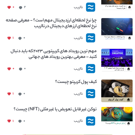
چیست؟
نااریب
۰
۲
چرا نرخ لحظه‌ای ارزدیجیتال مهم است؟ - معرفی صفحه
نرخ لحظه‌ای ارز های دیجیتال در نااریب
نااریب
۱
۰
مهم ترین رویداد های کریپتویی ۲۰۲۳ که باید دنبال
کنید – معرفی بهترین رویداد های جهانی
نااریب
۰
۰
کیف پول کریپتو چیست؟
نااریب
۱
۰
توکن غیر قابل تعویض یا غیر مثلی (NFT) چیست؟
نااریب
۱
۰