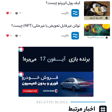
کیف پول کریپتو چیست؟
نااریب
۱
۰
توکن غیر قابل تعویض یا غیر مثلی (NFT) چیست؟
نااریب
۱
۰
RELATED BLOGS
اخبار مرتبط