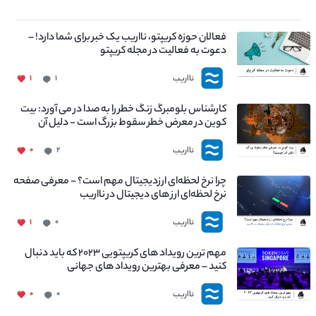
فعالان حوزه کریپتو، نااریب یک خبر برای شما دارد! –
دعوت به فعالیت در مجله کریپتو
نااریب
۱
۱
کارشناس بلومبرگ زنگ خطر را به صدا در می آورد: بیت
کوین در معرض خطر سقوط بزرگ است - دلیل آن
چیست؟
نااریب
۰
۲
چرا نرخ لحظه‌ای ارزدیجیتال مهم است؟ - معرفی صفحه
نرخ لحظه‌ای ارز های دیجیتال در نااریب
نااریب
۱
۰
مهم ترین رویداد های کریپتویی ۲۰۲۳ که باید دنبال
کنید – معرفی بهترین رویداد های جهانی
نااریب
۰
۰