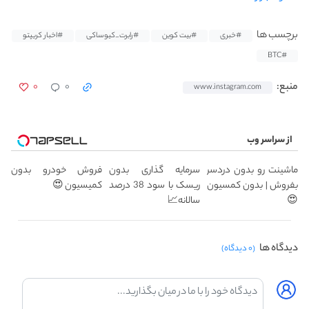
برچسب ها
#خبری
#بیت کوین
#رابرت_کیوساکی
#اخبار کریپتو
#BTC
۰
۰
منبع:
www.instagram.com
از سراسر وب
ماشینت رو بدون دردسر
سرمایه گذاری بدون
فروش خودرو بدون
بفروش | بدون کمسیون
ریسک با سود 38 درصد
کمیسیون 😍
😍
سالانه📈
دیدگاه ها
(۰ دیدگاه)