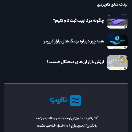
لینک های کاربردی
چگونه در نااریب ثبت نام کنیم؟
همه چیز درباره نهنگ های بازار کریپتو
ارزش بازار ارز های دیجیتال چیست؟
نااریب
کنار نااریب به روزترین خدمات و مطالب مرتبط
با دنیای ارز دیجیتال را در اختیار خواهید داشت.