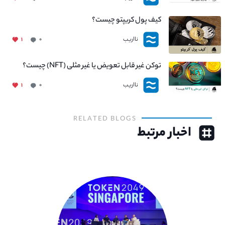
کیف پول کریپتو چیست؟
نااریب
۱
۰
توکن غیر قابل تعویض یا غیر مثلی (NFT) چیست؟
نااریب
۱
۰
RELATED BLOGS
اخبار مرتبط