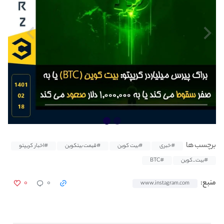
برچسب ها
#خبری
#بیت کوین
#قیمت بیتکوین
#اخبار کریپتو
#بیت_کوین
#BTC
۰
۰
منبع:
www.instagram.com