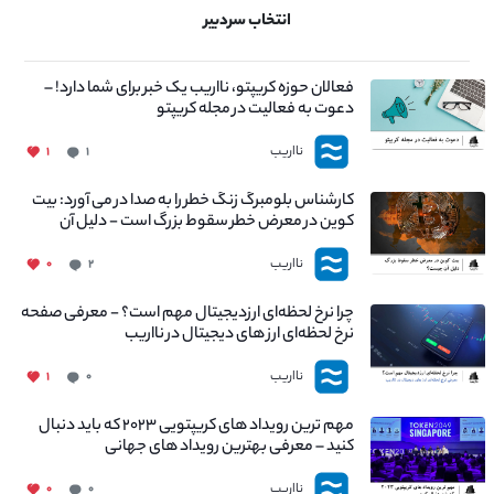
انتخاب سردبیر
فعالان حوزه کریپتو، نااریب یک خبر برای شما دارد! –
دعوت به فعالیت در مجله کریپتو
نااریب
۱
۱
کارشناس بلومبرگ زنگ خطر را به صدا در می آورد: بیت
کوین در معرض خطر سقوط بزرگ است - دلیل آن
چیست؟
نااریب
۰
۲
چرا نرخ لحظه‌ای ارزدیجیتال مهم است؟ - معرفی صفحه
نرخ لحظه‌ای ارز های دیجیتال در نااریب
نااریب
۱
۰
مهم ترین رویداد های کریپتویی ۲۰۲۳ که باید دنبال
کنید – معرفی بهترین رویداد های جهانی
نااریب
۰
۰