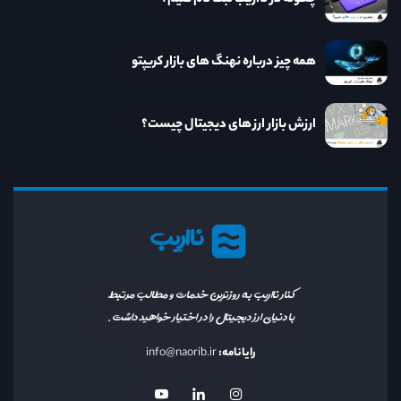
همه چیز درباره نهنگ های بازار کریپتو
ارزش بازار ارز های دیجیتال چیست؟
نااریب
کنار نااریب به روزترین خدمات و مطالب مرتبط
با دنیای ارز دیجیتال را در اختیار خواهید داشت.
رایانامه:
info@naorib.ir