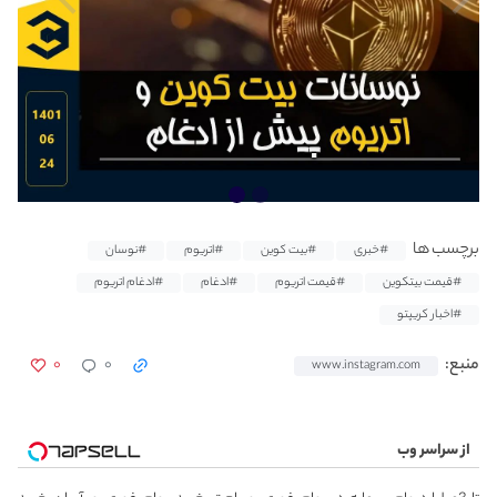
برچسب ها
#خبری
#بیت کوین
#اتریوم
#نوسان
#قیمت بیتکوین
#قیمت اتریوم
#ادغام
#ادغام اتریوم
#اخبار کریپتو
۰
۰
منبع:
www.instagram.com
از سراسر وب