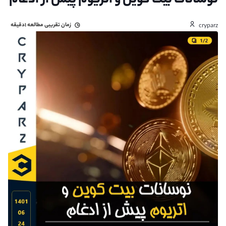
نوسانات بیت کوین و اتریوم پیش از ادغام
زمان تقریبی مطالعه
۱دقیقه
cryparz