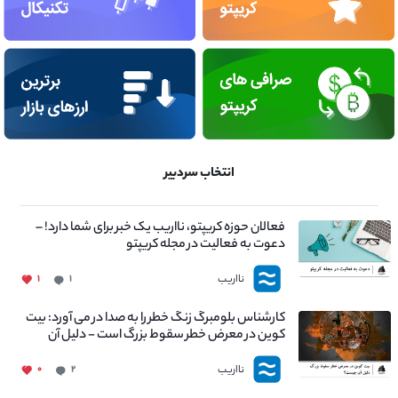
انتخاب سردبیر
فعالان حوزه کریپتو، نااریب یک خبر برای شما دارد! –
دعوت به فعالیت در مجله کریپتو
نااریب
۱
۱
کارشناس بلومبرگ زنگ خطر را به صدا در می آورد: بیت
کوین در معرض خطر سقوط بزرگ است - دلیل آن
چیست؟
نااریب
۰
۲