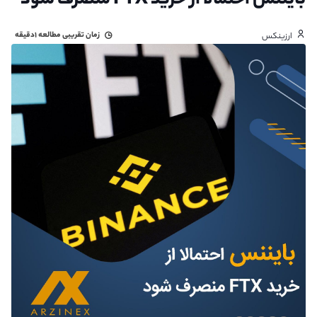
بایننس احتمالا از خرید FTX منصرف شود
زمان تقریبی مطالعه
۱دقیقه
ارزینکس