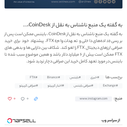
به گفته یک منبع ناشناس به نقل از CoinDesk،...
به گفته یک منبع ناشناس به نقل از CoinDesk، بایننس ممکن است پس از
بررسی «داده‌های داخلی و تعهدات وام» FTX، پیشنهاد خود برای خرید
صرافی ارزهای دیجیتال FTX را لغو کند. شکاف بین دارایی ها و بدهی های
FTX ممکن است بیش از ۶ میلیارد دلار باشد و همین موضوع سبب شده تا
بایننس در مورد تعهد کامل خرید این صرافی دچار تردید شود.
برچسب ها
#خبری
#بایننس
#Binance
#FTX
#Exchange
#صرافی بایننس
#اخبار کریپتو
#صرافی کریپتو
۰
۰
منبع:
www.instagram.com
از سراسر وب