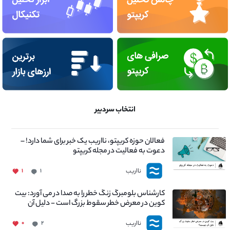
انتخاب سردبیر
فعالان حوزه کریپتو، نااریب یک خبر برای شما دارد! –
دعوت به فعالیت در مجله کریپتو
نااریب
۱
۱
کارشناس بلومبرگ زنگ خطر را به صدا در می آورد: بیت
کوین در معرض خطر سقوط بزرگ است - دلیل آن
چیست؟
نااریب
۰
۲