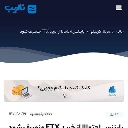
نااریب
خانه
/
مجله کریپتو
/
بایننس احتمالا از خرید FTX منصرف شود
۰۱:۰۰ پنجشنبه - ۱۴۰۱/۸/۱۹
#خبری