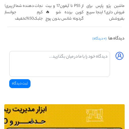
ماشین پژو پارس برای
از PS5 تا آیفون17 و بیت
نجات دهنده شما از پیری!
فروش داری؟ اینجا سریع
کوین برنده شو 🔥
کرم جوانساز
بفروشش
گردونه شانس بدون پوچ
جلبک50%تخفیف
💥
دیدگاه ها
(۰ دیدگاه)