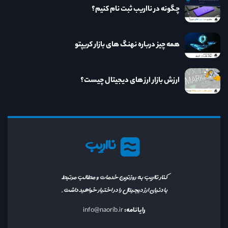
چگونه در نااریب ثبت نام کنیم؟
همه چیز درباره نهنگ های بازار کریپتو
ارزش بازار ارز های دیجیتال چیست؟
نااریب
کنار نااریب به روزترین خدمات و مطالب مرتبط
با دنیای ارز دیجیتال را در اختیار خواهید داشت.
رایانامه:
info@naorib.ir