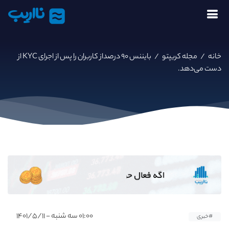
نااریب
خانه
/
مجله کریپتو
/
بایننس ۹۰ درصداز کاربران را پس از اجرای KYC از
دست می‌دهد.
۰۱:۰۰ سه شنبه - ۱۴۰۱/۵/۱۱
#خبری