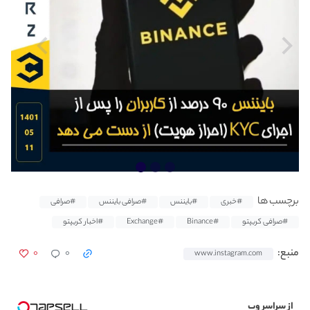
برچسب ها
#خبری
#بایننس
#صرافی بایننس
#صرافی
#صرافی کریپتو
#Binance
#Exchange
#اخبار کریپتو
۰
۰
منبع:
www.instagram.com
از سراسر وب