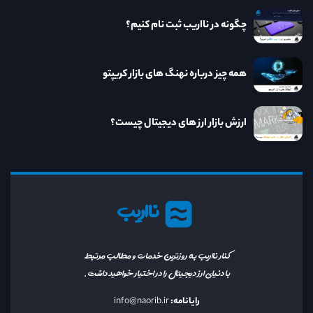
چگونه در نااریب ثبت نام کنیم؟
همه چیز درباره نهنگ های بازار کریپتو
ارزش بازار ارز های دیجیتال چیست؟
نااریب
کنار نااریب به روزترین خدمات و مطالب مرتبط
با دنیای ارز دیجیتال را در اختیار خواهید داشت.
رایانامه:
info@naorib.ir