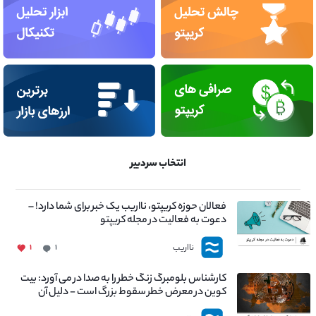
انتخاب سردبیر
فعالان حوزه کریپتو، نااریب یک خبر برای شما دارد! –
دعوت به فعالیت در مجله کریپتو
نااریب
۱
۱
کارشناس بلومبرگ زنگ خطر را به صدا در می آورد: بیت
کوین در معرض خطر سقوط بزرگ است - دلیل آن
چیست؟