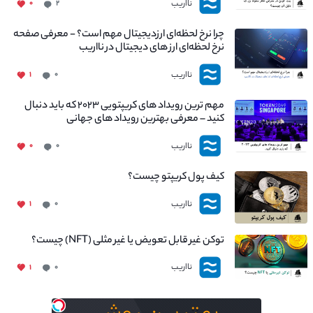
نااریب
۰
۲
چرا نرخ لحظه‌ای ارزدیجیتال مهم است؟ - معرفی صفحه
نرخ لحظه‌ای ارز های دیجیتال در نااریب
نااریب
۱
۰
مهم ترین رویداد های کریپتویی ۲۰۲۳ که باید دنبال
کنید – معرفی بهترین رویداد های جهانی
نااریب
۰
۰
کیف پول کریپتو چیست؟
نااریب
۱
۰
توکن غیر قابل تعویض یا غیر مثلی (NFT) چیست؟
نااریب
۱
۰