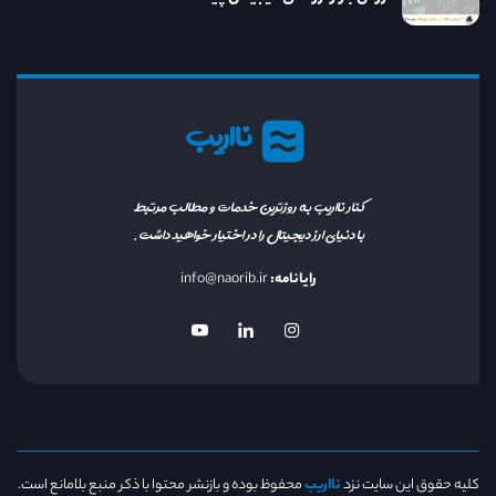
نااریب
کنار نااریب به روزترین خدمات و مطالب مرتبط
با دنیای ارز دیجیتال را در اختیار خواهید داشت.
رایانامه:
info@naorib.ir
کلیه حقوق این سایت نزد
نااریب
محفوظ بوده و بازنشر محتوا با ذکر منبع بلامانع است.