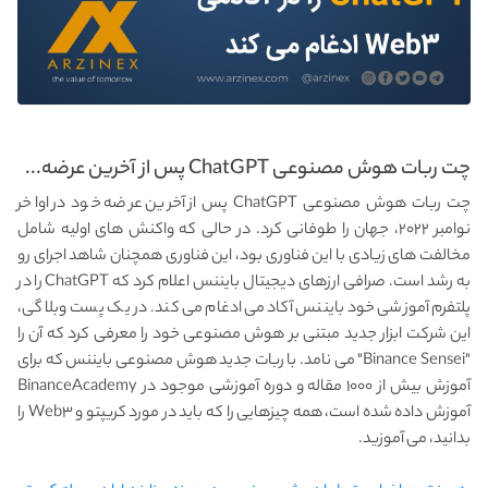
چت ربات هوش مصنوعی ChatGPT پس از آخرین عرضه...
چت ربات هوش مصنوعی ChatGPT پس از آخرین عرضه خود در اواخر
نوامبر ۲۰۲۲، جهان را طوفانی کرد. در حالی که واکنش های اولیه شامل
مخالفت های زیادی با این فناوری بود، این فناوری همچنان شاهد اجرای رو
به رشد است. صرافی ارزهای دیجیتال بایننس اعلام کرد که ChatGPT را در
پلتفرم آموزشی خود بایننس آکادمی ادغام می کند. در یک پست وبلاگی،
این شرکت ابزار جدید مبتنی بر هوش مصنوعی خود را معرفی کرد که آن را
"Binance Sensei" می نامد. با ربات جدید هوش مصنوعی بایننس که برای
آموزش بیش از ۱۰۰۰ مقاله و دوره آموزشی موجود در BinanceAcademy
آموزش داده شده است، همه چیزهایی را که باید در مورد کریپتو و Web۳ را
بدانید، می آموزید.