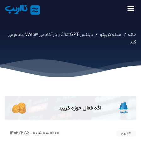
نااریب
خانه
/
مجله کریپتو
/
بایننس ChatGPT را در آکادمی Web۳ ادغام می
کند
۰۱:۰۰ سه شنبه - ۱۴۰۲/۲/۵
#خبری