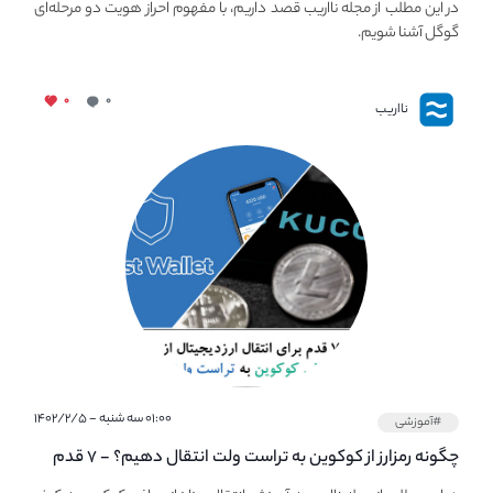
در این مطلب از مجله نااریب قصد داریم، با مفهوم احراز هویت دو مرحله‌ای
گوگل آشنا شویم.
۰
۰
نااریب
۰۱:۰۰ سه شنبه - ۱۴۰۲/۲/۵
#آموزشی
چگونه رمزارز از کوکوین به تراست ولت انتقال دهیم؟ - ۷ قدم
ساده برای انتقال ارزدیجیتال از صرافی Kucoin به Trust Wallet