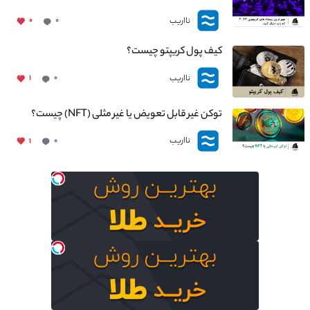
نااریب
۰
۰
کیف پول کریپتو چیست؟
نااریب
۱
۰
توکن غیر قابل تعویض یا غیر مثلی (NFT) چیست؟
نااریب
۱
۰