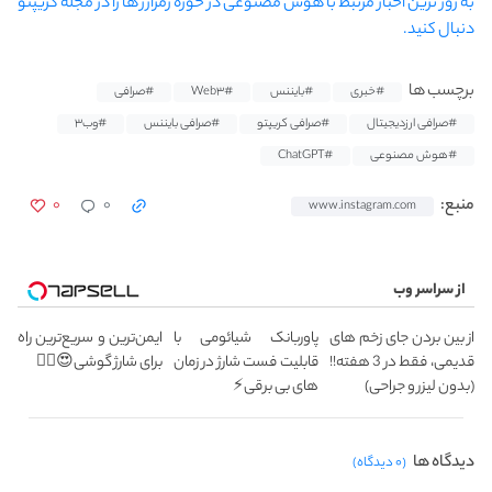
به روز ترین اخبار مرتبط با هوش مصنوعی در حوزه رمزارز ها را در مجله کریپتو
دنبال کنید.
برچسب ها
#خبری
#بایننس
#Web۳
#صرافی
#صرافی ارزدیجیتال
#صرافی کریپتو
#صرافی بایننس
#وب۳
#هوش مصنوعی
#ChatGPT
۰
۰
منبع:
www.instagram.com
از سراسر وب
از بین بردن جای زخم های
پاوربانک شیائومی با
ایمن‌ترین و سریع‌ترین راه
قدیمی، فقط در 3 هفته!!
قابلیت فست شارژ در زمان
برای شارژ گوشی😍👌🏻
(بدون لیزر و جراحی)
های بی برقی⚡
دیدگاه ها
(۰ دیدگاه)