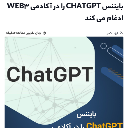
بایننس CHATGPT را در آکادمی WEB۳
ادغام می کند
زمان تقریبی مطالعه
۲دقیقه
ارزینکس