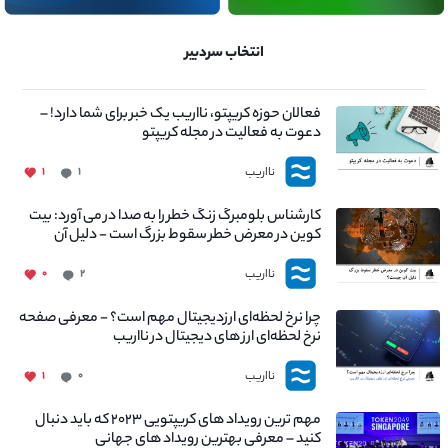
انتخاب سردبیر
فعالان حوزه کریپتو، نااریب یک خبر برای شما دارد! –
دعوت به فعالیت در مجله کریپتو
نااریب
۱
۱
کارشناس بلومبرگ زنگ خطر را به صدا در می آورد: بیت
کوین در معرض خطر سقوط بزرگ است - دلیل آن
چیست؟
نااریب
۰
۲
چرا نرخ لحظه‌ای ارزدیجیتال مهم است؟ - معرفی صفحه
نرخ لحظه‌ای ارز های دیجیتال در نااریب
نااریب
۱
۰
مهم ترین رویداد های کریپتویی ۲۰۲۳ که باید دنبال
کنید – معرفی بهترین رویداد های جهانی