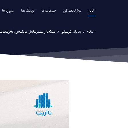
خانه
نرخ لحظه ای
خدمات ما
نهنگ ها
درباره ما
خانه
/
مجله کریپتو
/
هشدار مدیرعامل بایننس: شرکت‌ه