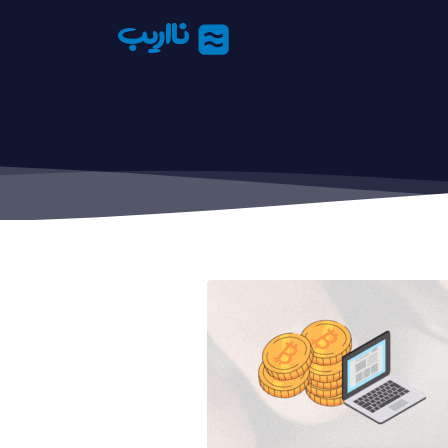
نااریب