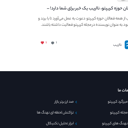
ان حوزه کریپتو، نااریب یک خبر برای شما دارد! –
 به فعالیت در مجله کریپتو
ب از همه فعالان حوزه کریپتو دعوت به عمل می‌آورد تا با برند و
ود به عنوان نویسنده در مجله کریپتو فعالیت داشته باشند.
۱
۱
نااریب
ات ما
میزگرد کریپتو
صد ارز برتر بازار
مجله کریپتو
تراکنش لحظه ای نهنگ ها
نهنگ های کریپتو
ابزار تحلیل تکنیکال