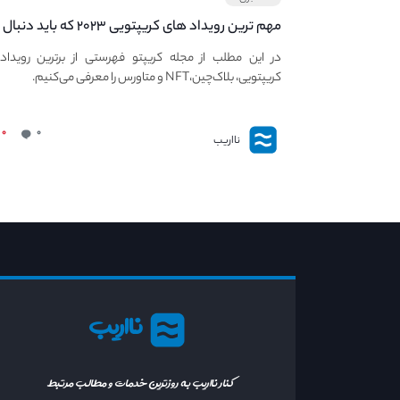
مهم ترین رویداد های کریپتویی ۲۰۲۳ که باید دنبال
کنید – معرفی بهترین رویداد های جهانی
در این مطلب از مجله کریپتو فهرستی از برترین رویداد
کریپتویی، بلاک‌چین،NFT و متاورس را معرفی می‌کنیم.
۰
۰
نااریب
نااریب
کنار نااریب به روزترین خدمات و مطالب مرتبط