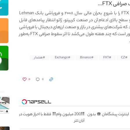
ی FTX...
مدیر عامل بایننس، رویدادهای جاری در اطراف صرافی FTX را با شروع بحران مالی سال ۲۰۰۸ و فروپاشی بانک Lehman
Broth مقایسه کرد. با توجه به برجسته بودن FTX و سطح بالای ادغام آن در صنعت کریپتو، ژائو انتظار پیامدهای قابل
 که شرکت‌های بیشتری در بازار و صنعت ارزهای دیجیتال با فروپاشی
این صرافی، سقوط وحشتناکی خواهند کرد. ژائو بر این باور است که چند هفته طول می‌کشد تا اثر سقوط صرافی FTX به‌طور
#CZ
#FXT
#Binance
#Exchange
#هشدار
۰
۰
سطه اینترنت پیشگامان ☎️ بدون
❗❗200 میلیون وام❗❗ فقط با احراز هویت در
آبان تتر