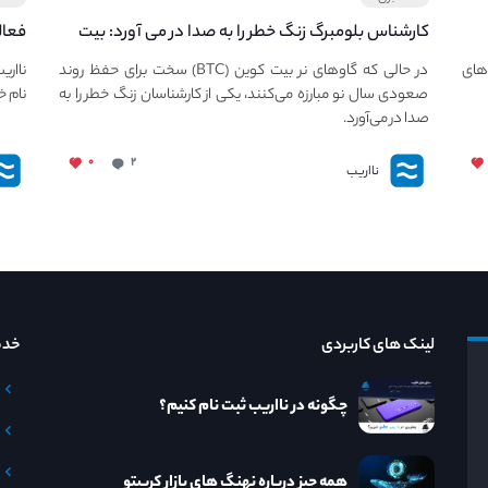
کارشناس بلومبرگ زنگ خطر را به صدا در می آورد: بیت
فعال
کوین در معرض خطر سقوط بزرگ است - دلیل آن
دعوت
های
در حالی که گاوهای نر بیت کوین (BTC) سخت برای حفظ روند
نااری
چیست؟
صعودی سال نو مبارزه می‌کنند، یکی از کارشناسان زنگ خطر را به
نام خ
صدا در می‌آورد.
۰
۲
نااریب
لینک های کاربردی
خدم
چگونه در نااریب ثبت نام کنیم؟
همه چیز درباره نهنگ های بازار کریپتو