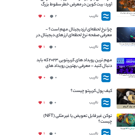
آورد: بیت کوین در معرض خطر سقوط بزرگ
است - دلیل آن چیست؟
نااریب
۰
۲
چرا نرخ لحظه‌ای ارزدیجیتال مهم است؟ -
معرفی صفحه نرخ لحظه‌ای ارز های دیجیتال در
نااریب
نااریب
۱
۰
مهم ترین رویداد های کریپتویی ۲۰۲۳ که باید
دنبال کنید – معرفی بهترین رویداد های
جهانی
نااریب
۰
۰
کیف پول کریپتو چیست؟
نااریب
۱
۰
توکن غیر قابل تعویض یا غیر مثلی (NFT)
چیست؟
نااریب
۱
۰