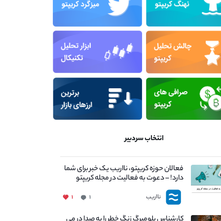
انتخاب سردبیر
فعالان حوزه کریپتو، نااریب یک خبر برای شما
دارد! – دعوت به فعالیت در مجله کریپتو
نااریب
۱
۱
کارشناس بلومبرگ زنگ خطر را به صدا در می