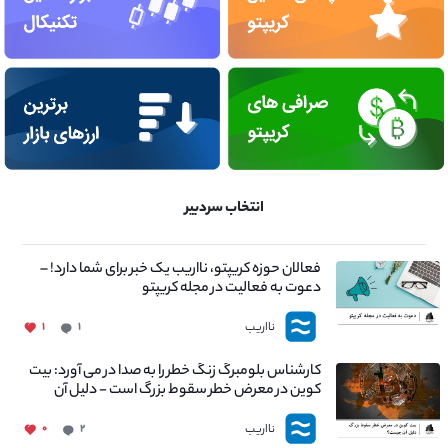
انتخاب سردبیر
فعالان حوزه کریپتو، نااریب یک خبر برای شما دارد! –
دعوت به فعالیت در مجله کریپتو
نااریب
۱
۱
کارشناس بلومبرگ زنگ خطر را به صدا در می آورد: بیت
کوین در معرض خطر سقوط بزرگ است - دلیل آن
چیست؟
نااریب
۰
۲