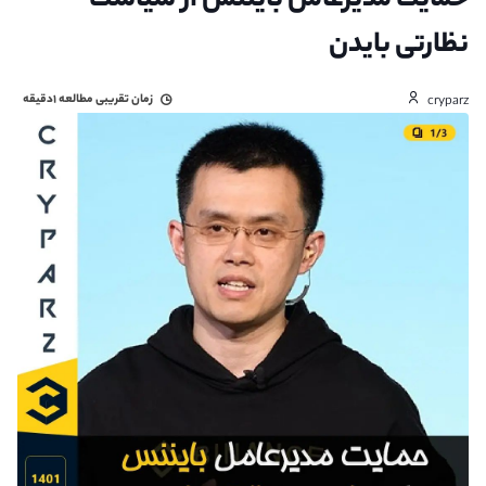
حمایت مدیرعامل بایننس از سیاست
نظارتی بایدن
زمان تقریبی مطالعه
۱دقیقه
cryparz