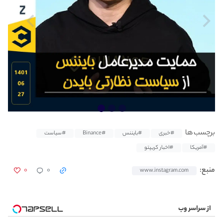
برچسب ها
#خبری
#بایننس
#Binance
#سیاست
#آمریکا
#اخبار کریپتو
۰
۰
منبع:
www.instagram.com
از سراسر وب