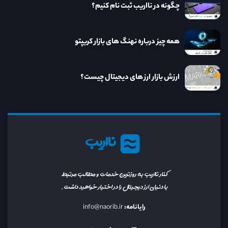
چگونه در نااریب ثبت نام کنیم؟
همه چیز درباره نهنگ های بازار کریپتو
ارزش بازار ارز های دیجیتال چیست؟
نااریب
کنار نااریب به روزترین خدمات و مطالب مرتبط
با دنیای ارز دیجیتال را در اختیار خواهید داشت.
رایانامه:
info@naorib.ir