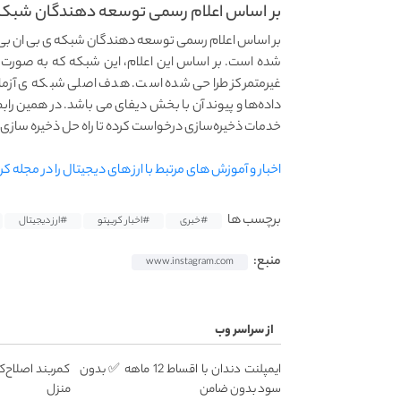
بر اساس اعلام رسمی توسعه دهندگان شبکه 
شده است. بر اساس این اعلام، این شبکه که به صورت آز
غیرمتمرکز طراحی شده است. هدف اصلی شبکه ی آزمایشی
داده‌ها و پیوند آن با بخش دیفای می باشد. در همین رابطه،
خدمات ذخیره‌سازی درخواست کرده تا راه‌ حل ذخیره‌ سازی غ
اخبار و آموزش های مرتبط با ارز های دیجیتال را در مجله کر
برچسب ها
#خبری
#اخبار کریپتو
#ارز دیجیتال
منبع:
www.instagram.com
از سراسر وب
ایمپلنت دندان با اقساط 12 ماهه ✅ بدون
کمربند اصلاح‌ک
سود بدون ضامن
منزل