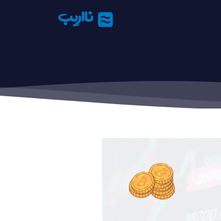
نااریب