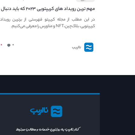
مهم ترین رویداد های کریپتویی ۲۰۲۳ که باید دنبال
کنید – معرفی بهترین رویداد های جهانی
در این مطلب از مجله کریپتو فهرستی از برترین رویداد
کریپتویی، بلاک‌چین،NFT و متاورس را معرفی می‌کنیم.
۰
۰
نااریب
نااریب
کنار نااریب به روزترین خدمات و مطالب مرتبط