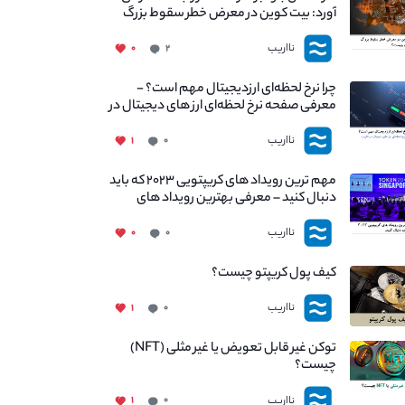
آورد: بیت کوین در معرض خطر سقوط بزرگ
است - دلیل آن چیست؟
نااریب
۰
۲
چرا نرخ لحظه‌ای ارزدیجیتال مهم است؟ -
معرفی صفحه نرخ لحظه‌ای ارز های دیجیتال در
نااریب
نااریب
۱
۰
مهم ترین رویداد های کریپتویی ۲۰۲۳ که باید
دنبال کنید – معرفی بهترین رویداد های
جهانی
نااریب
۰
۰
کیف پول کریپتو چیست؟
نااریب
۱
۰
توکن غیر قابل تعویض یا غیر مثلی (NFT)
چیست؟
نااریب
۱
۰