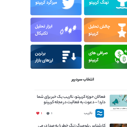
انتخاب سردبیر
فعالان حوزه کریپتو، نااریب یک خبر برای شما
دارد! – دعوت به فعالیت در مجله کریپتو
نااریب
۱
۱
کارشناس بلومبرگ زنگ خطر را به صدا در می