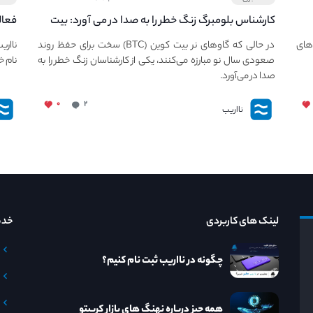
کارشناس بلومبرگ زنگ خطر را به صدا در می آورد: بیت
فعال
کوین در معرض خطر سقوط بزرگ است - دلیل آن
دعوت
های
در حالی که گاوهای نر بیت کوین (BTC) سخت برای حفظ روند
نااری
چیست؟
صعودی سال نو مبارزه می‌کنند، یکی از کارشناسان زنگ خطر را به
نام خ
صدا در می‌آورد.
۰
۲
نااریب
لینک های کاربردی
خدم
چگونه در نااریب ثبت نام کنیم؟
همه چیز درباره نهنگ های بازار کریپتو