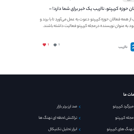
ان حوزه کریپتو، نااریب یک خبر برای شما دارد! –
 به فعالیت در مجله کریپتو
ب از همه فعالان حوزه کریپتو دعوت به عمل می‌آورد تا با برند و
ود به عنوان نویسنده در مجله کریپتو فعالیت داشته باشند.
۱
۱
نااریب
ات ما
میزگرد کریپتو
صد ارز برتر بازار
مجله کریپتو
تراکنش لحظه ای نهنگ ها
نهنگ های کریپتو
ابزار تحلیل تکنیکال