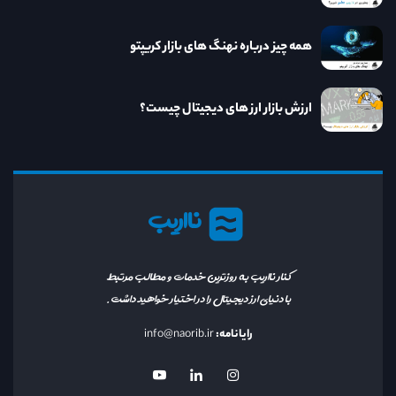
همه چیز درباره نهنگ های بازار کریپتو
ارزش بازار ارز های دیجیتال چیست؟
نااریب
کنار نااریب به روزترین خدمات و مطالب مرتبط
با دنیای ارز دیجیتال را در اختیار خواهید داشت.
رایانامه:
info@naorib.ir