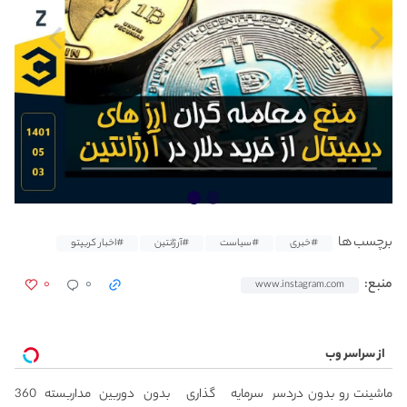
برچسب ها
#خبری
#سیاست
#آرژانتین
#اخبار کریپتو
۰
۰
منبع:
www.instagram.com
از سراسر وب
ماشینت رو بدون دردسر
سرمایه گذاری بدون
دوربین مداربسته 360