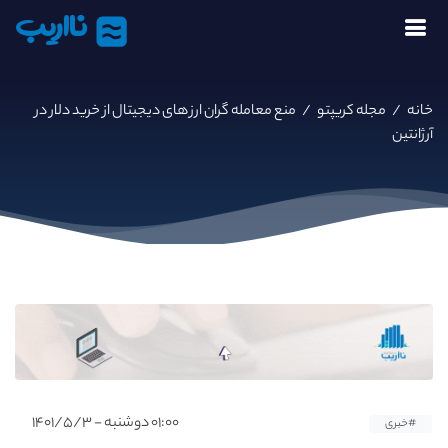
نااریب
خانه
/
مجله کریپتو
/
منع معامله گران ارز های دیجیتال از خرید دلار در
آرژانتین
۰۱:۰۰ دوشنبه - ۱۴۰۱/۵/۳
#خبری