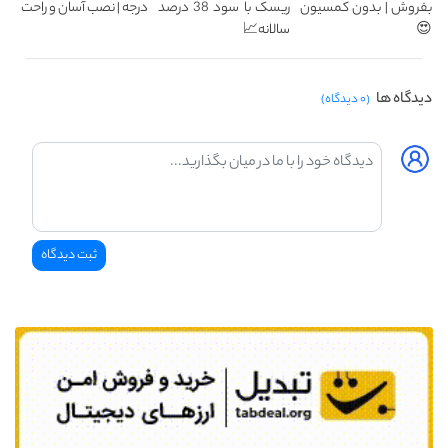
بفروش | بدون کمسیون
ریسک با سود 38 درصد
درجه | نصب آسان و راحت
😍
سالانه📈
دیدگاه ها
(۰ دیدگاه)