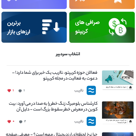
انتخاب سردبیر
فعالان حوزه کریپتو، نااریب یک خبر برای شما دارد! –
دعوت به فعالیت در مجله کریپتو
نااریب
۱
۱
کارشناس بلومبرگ زنگ خطر را به صدا در می آورد: بیت
کوین در معرض خطر سقوط بزرگ است - دلیل آن
چیست؟
نااریب
۰
۲
چرا نرخ لحظه‌ای ارزدیجیتال مهم است؟ - معرفی صفحه