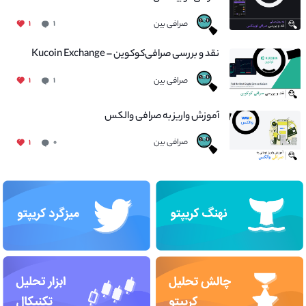
صرافی بین
۱
۱
نقد و بررسی صرافی‌کوکوین – Kucoin Exchange
صرافی بین
۱
۱
آموزش واریز به صرافی والکس
صرافی بین
۱
۰