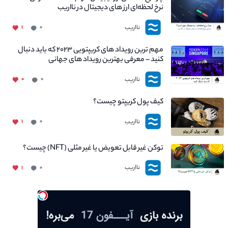
نرخ لحظه‌ای ارز های دیجیتال در نااریب
نااریب
۱
۰
مهم ترین رویداد های کریپتویی ۲۰۲۳ که باید دنبال
کنید – معرفی بهترین رویداد های جهانی
نااریب
۰
۰
کیف پول کریپتو چیست؟
نااریب
۱
۰
توکن غیر قابل تعویض یا غیر مثلی (NFT) چیست؟
نااریب
۱
۰