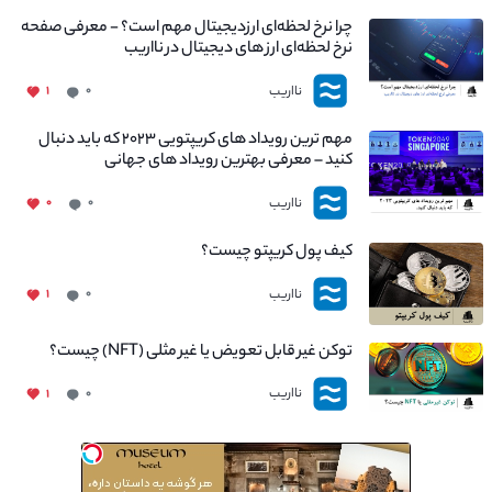
چرا نرخ لحظه‌ای ارزدیجیتال مهم است؟ - معرفی صفحه
نرخ لحظه‌ای ارز های دیجیتال در نااریب
نااریب
۱
۰
مهم ترین رویداد های کریپتویی ۲۰۲۳ که باید دنبال
کنید – معرفی بهترین رویداد های جهانی
نااریب
۰
۰
کیف پول کریپتو چیست؟
نااریب
۱
۰
توکن غیر قابل تعویض یا غیر مثلی (NFT) چیست؟
نااریب
۱
۰