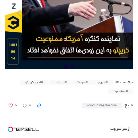
برچسب ها
#خبری
#آمریکا
#سیاست
#اخبار کریپتو
#ممنوعیت
۰
۰
منبع:
www.instagram.com
از سراسر وب