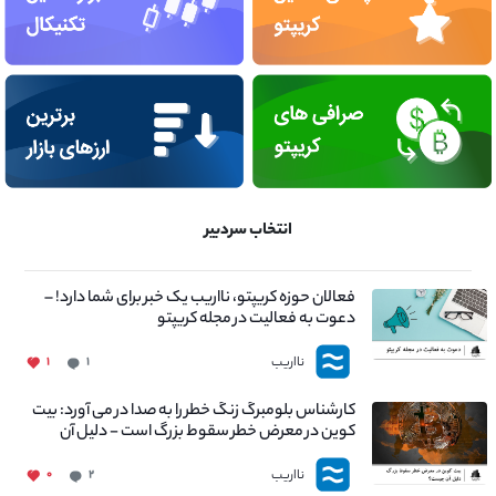
انتخاب سردبیر
فعالان حوزه کریپتو، نااریب یک خبر برای شما دارد! –
دعوت به فعالیت در مجله کریپتو
نااریب
۱
۱
کارشناس بلومبرگ زنگ خطر را به صدا در می آورد: بیت
کوین در معرض خطر سقوط بزرگ است - دلیل آن
چیست؟
نااریب
۰
۲