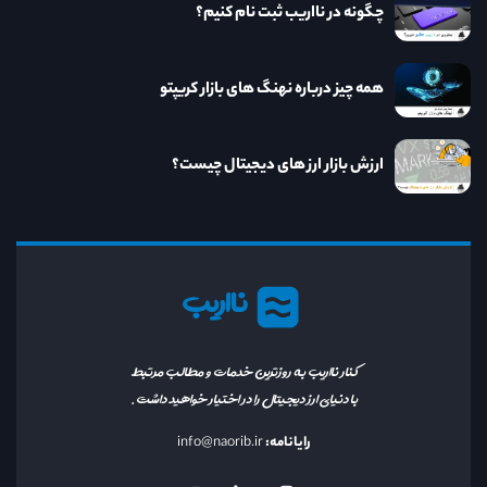
چگونه در نااریب ثبت نام کنیم؟
همه چیز درباره نهنگ های بازار کریپتو
ارزش بازار ارز های دیجیتال چیست؟
نااریب
کنار نااریب به روزترین خدمات و مطالب مرتبط
با دنیای ارز دیجیتال را در اختیار خواهید داشت.
رایانامه:
info@naorib.ir