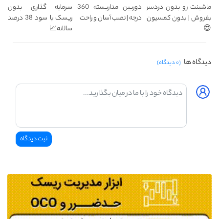
ماشینت رو بدون دردسر
دوربین مداربسته 360
سرمایه گذاری بدون
بفروش | بدون کمسیون
درجه | نصب آسان و راحت
ریسک با سود 38 درصد
😍
سالانه📈
دیدگاه ها
(۰ دیدگاه)