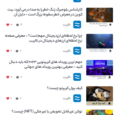
کارشناس بلومبرگ زنگ خطر را به صدا در می آورد: بیت
کوین در معرض خطر سقوط بزرگ است - دلیل آن
چیست؟
نااریب
۰
۲
چرا نرخ لحظه‌ای ارزدیجیتال مهم است؟ - معرفی صفحه
نرخ لحظه‌ای ارز های دیجیتال در نااریب
نااریب
۱
۰
مهم ترین رویداد های کریپتویی ۲۰۲۳ که باید دنبال
کنید – معرفی بهترین رویداد های جهانی
نااریب
۰
۰
کیف پول کریپتو چیست؟
نااریب
۱
۰
توکن غیر قابل تعویض یا غیر مثلی (NFT) چیست؟