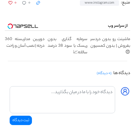
۰
۰
منبع:
www.instagram.com
از سراسر وب
ماشینت رو بدون دردسر
سرمایه گذاری بدون
دوربین مداربسته 360
بفروش | بدون کمسیون
ریسک با سود 38 درصد
درجه | نصب آسان و راحت
😍
سالانه📈
دیدگاه ها
(۰ دیدگاه)