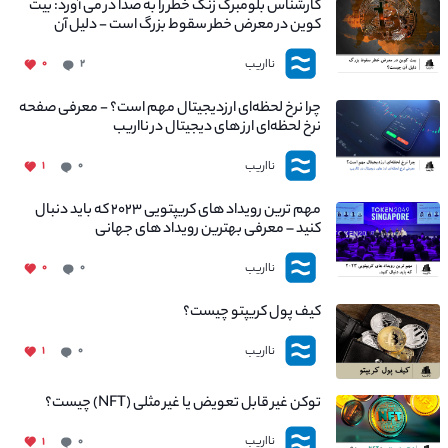
کارشناس بلومبرگ زنگ خطر را به صدا در می آورد: بیت
کوین در معرض خطر سقوط بزرگ است - دلیل آن
چیست؟
نااریب
۰
۲
چرا نرخ لحظه‌ای ارزدیجیتال مهم است؟ - معرفی صفحه
نرخ لحظه‌ای ارز های دیجیتال در نااریب
نااریب
۱
۰
مهم ترین رویداد های کریپتویی ۲۰۲۳ که باید دنبال
کنید – معرفی بهترین رویداد های جهانی
نااریب
۰
۰
کیف پول کریپتو چیست؟
نااریب
۱
۰
توکن غیر قابل تعویض یا غیر مثلی (NFT) چیست؟
نااریب
۱
۰