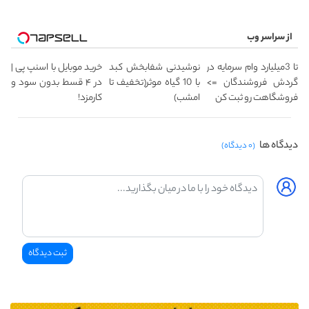
از سراسر وب
تا 3میلیارد وام سرمایه در
نوشیدنی شفابخش کبد
خرید موبایل با اسنپ پی |
گردش فروشندگان =>
با 10 گیاه موثر(تخفیف تا
در ۴ قسط بدون سود و
فروشگاهت رو ثبت کن
امشب)
کارمزد!
دیدگاه ها
(۰ دیدگاه)