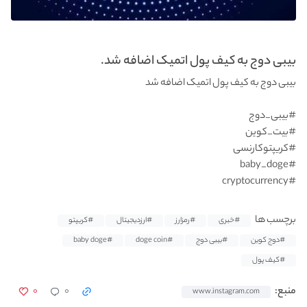
بیبی دوج به کیف پول اتمیک اضافه شد.
بیبی دوج به کیف پول اتمیک اضافه شد
#بیبی_دوج
#بیت_کوین
#کریپتوکارنسی
#baby_doge
#cryptocurrency
برچسب ها
#خبری
#رمزارز
#ارزدیجیتال
#کریپتو
#دوج کوین
#بیبی دوج
#doge coin
#baby doge
#کیف پول
۰
۰
منبع:
www.instagram.com