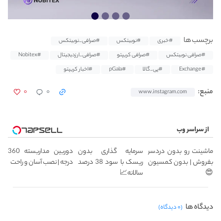
برچسب ها
#خبری
#نوبیتکس
#صرافی_نوبیتکس
#صرافی نوبیتکس
#صرافی کریپتو
#صرافی_ارزدیجیتال
#Nobitex
#Exchange
#پی_گالا
#pGala
#اخبار کریپتو
۰
۰
منبع:
www.instagram.com
از سراسر وب
ماشینت رو بدون دردسر
سرمایه گذاری بدون
دوربین مداربسته 360
بفروش | بدون کمسیون
ریسک با سود 38 درصد
درجه | نصب آسان و راحت
😍
سالانه📈
دیدگاه ها
(۰ دیدگاه)