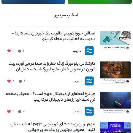
انتخاب سردبیر
فعالان حوزه کریپتو، نااریب یک خبر برای شما دارد! –
دعوت به فعالیت در مجله کریپتو
نااریب
۱
۱
کارشناس بلومبرگ زنگ خطر را به صدا در می آورد: بیت
کوین در معرض خطر سقوط بزرگ است - دلیل آن
چیست؟
نااریب
۰
۲
چرا نرخ لحظه‌ای ارزدیجیتال مهم است؟ - معرفی صفحه
نرخ لحظه‌ای ارز های دیجیتال در نااریب
نااریب
۱
۰
مهم ترین رویداد های کریپتویی ۲۰۲۳ که باید دنبال
کنید – معرفی بهترین رویداد های جهانی