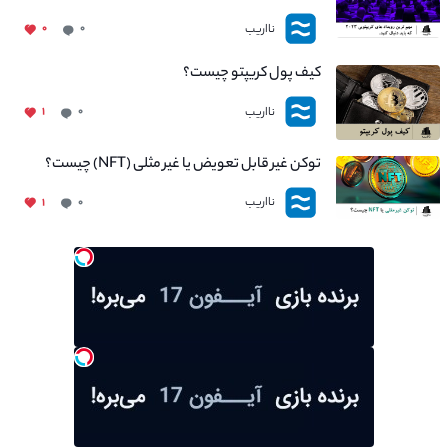
نااریب
۰
۰
کیف پول کریپتو چیست؟
نااریب
۱
۰
توکن غیر قابل تعویض یا غیر مثلی (NFT) چیست؟
نااریب
۱
۰