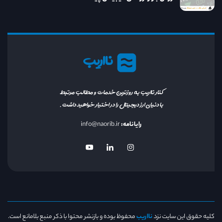
نااریب
کنار نااریب به روزترین خدمات و مطالب مرتبط
با دنیای ارز دیجیتال را در اختیار خواهید داشت.
رایانامه:
info@naorib.ir
کلیه حقوق این سایت نزد
نااریب
محفوظ بوده و بازنشر محتوا با ذکر منبع بلامانع است.