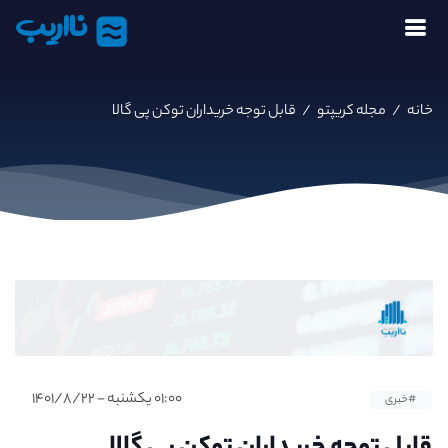
نااریب
خانه
/
مجله کریپتو
/
قابل توجه خریداران توکن پی گالا
۰۱:۰۰ یکشنبه - ۱۴۰۱/۸/۲۲
#خبری