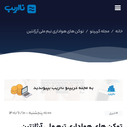
نااریب
خانه
/
مجله کریپتو
/
توکن های هواداری تیم ملی آرژانتین
۰۱:۰۰ پنجشنبه - ۱۴۰۱/۶/۱۰
#خبری