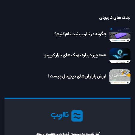
لینک های کاربردی
چگونه در نااریب ثبت نام کنیم؟
همه چیز درباره نهنگ های بازار کریپتو
ارزش بازار ارز های دیجیتال چیست؟
نااریب
کنار نااریب به روزترین خدمات و مطالب مرتبط