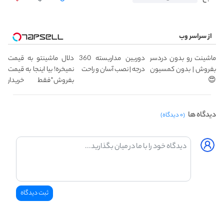
از سراسر وب
ماشینت رو بدون دردسر
دوربین مداربسته 360
دلال ماشینتو به قیمت
بفروش | بدون کمسیون
درجه | نصب آسان و راحت
نمیخره! بیا اینجا به قیمت
😍
بفروش*فقط خریدار
واقعی*
دیدگاه ها
(۰ دیدگاه)