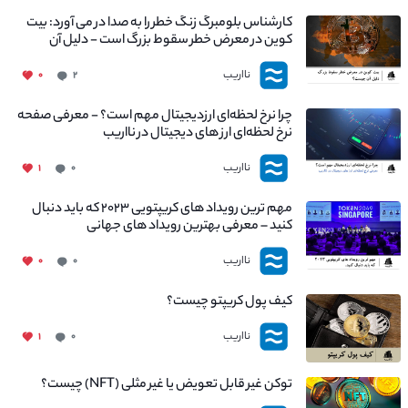
کارشناس بلومبرگ زنگ خطر را به صدا در می آورد: بیت
کوین در معرض خطر سقوط بزرگ است - دلیل آن
چیست؟
نااریب
۰
۲
چرا نرخ لحظه‌ای ارزدیجیتال مهم است؟ - معرفی صفحه
نرخ لحظه‌ای ارز های دیجیتال در نااریب
نااریب
۱
۰
مهم ترین رویداد های کریپتویی ۲۰۲۳ که باید دنبال
کنید – معرفی بهترین رویداد های جهانی
نااریب
۰
۰
کیف پول کریپتو چیست؟
نااریب
۱
۰
توکن غیر قابل تعویض یا غیر مثلی (NFT) چیست؟