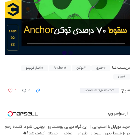
برچسب ها
#خبری
#توکن
#Anchor
#اخبار کریپتو
#ضرر
۰
۰
منبع:
www.instagram.com
از سراسر وب
خرید موبایل با اسنپ پی |
این گیاه دریایی پوستت رو
بهترین نابود کننده زخم
در ۴ قسط بدون سود و
طوری صاف میکنه
کشف شد❗🔥