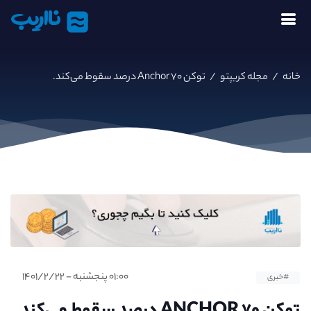
نااریب
خانه
/
مجله کریپتو
/
توکن Anchor ۷۰ درصد سقوط می‌کند.
۰۱:۰۰ پنجشنبه - ۱۴۰۱/۲/۲۲
#خبری