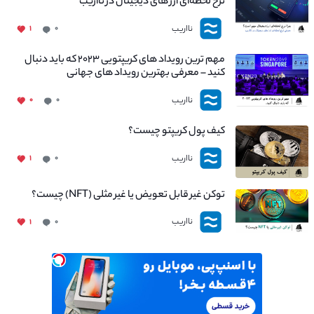
نرخ لحظه‌ای ارز های دیجیتال در نااریب
نااریب
۱
۰
مهم ترین رویداد های کریپتویی ۲۰۲۳ که باید دنبال
کنید – معرفی بهترین رویداد های جهانی
نااریب
۰
۰
کیف پول کریپتو چیست؟
نااریب
۱
۰
توکن غیر قابل تعویض یا غیر مثلی (NFT) چیست؟
نااریب
۱
۰