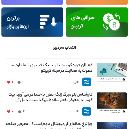
انتخاب سردبیر
فعالان حوزه کریپتو، نااریب یک خبر برای شما دارد! –
دعوت به فعالیت در مجله کریپتو
نااریب
۱
۱
کارشناس بلومبرگ زنگ خطر را به صدا در می آورد: بیت
کوین در معرض خطر سقوط بزرگ است - دلیل آن
چیست؟
نااریب
۰
۲
چرا نرخ لحظه‌ای ارزدیجیتال مهم است؟ - معرفی صفحه