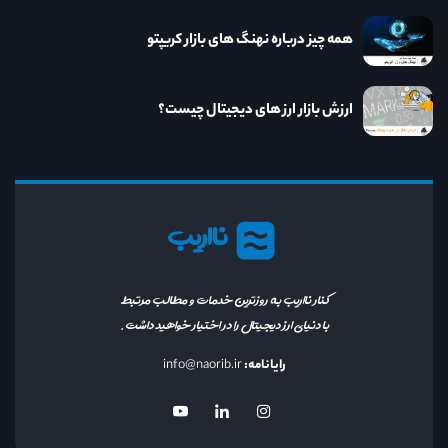
همه چیز درباره نهنگ های بازار کریپتو
ارزش بازار ارز های دیجیتال چیست؟
نااریب
کنار نااریب به روزترین خدمات و مطالب مرتبط
با دنیای ارز دیجیتال را در اختیار خواهید داشت.
رایانامه:
info@naorib.ir