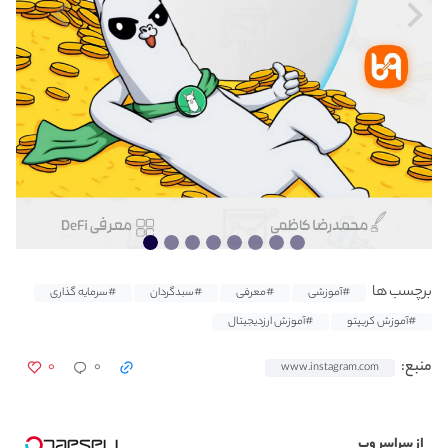
برچسب ها
#آموزشی
#معرفی
#سبدگردان
#سرمایه گذاری
#آموزش کریپتو
#آموزش ارزدیجیتال
۰
۰
منبع:
www.instagram.com
از سراسر وب