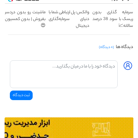
سرمایه گذاری بدون
والکس: پل ارتباطی شما با
ماشینت رو بدون دردسر
ریسک با سود 38 درصد
دنیای سرمایه‌گذاری
بفروش | بدون کمسیون
سالانه📈
دیجیتال
😍
دیدگاه ها
(۰ دیدگاه)