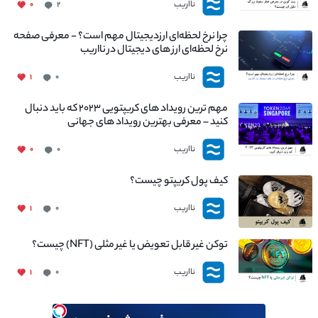
نااریب
۰
۲
چرا نرخ لحظه‌ای ارزدیجیتال مهم است؟ - معرفی صفحه
نرخ لحظه‌ای ارز های دیجیتال در نااریب
نااریب
۱
۰
مهم ترین رویداد های کریپتویی ۲۰۲۳ که باید دنبال
کنید – معرفی بهترین رویداد های جهانی
نااریب
۰
۰
کیف پول کریپتو چیست؟
نااریب
۱
۰
توکن غیر قابل تعویض یا غیر مثلی (NFT) چیست؟
نااریب
۱
۰