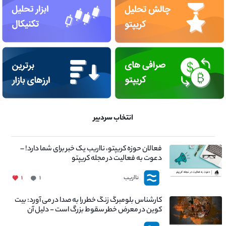
انتخاب سردبیر
فعالان حوزه کریپتو، نااریب یک خبر برای شما دارد! –
دعوت به فعالیت در مجله کریپتو
نااریب
۱
۱
کارشناس بلومبرگ زنگ خطر را به صدا در می آورد: بیت
کوین در معرض خطر سقوط بزرگ است - دلیل آن
چیست؟