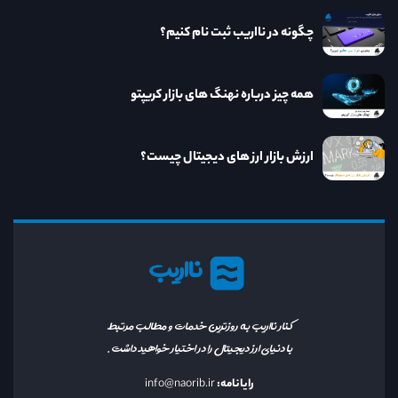
چگونه در نااریب ثبت نام کنیم؟
همه چیز درباره نهنگ های بازار کریپتو
ارزش بازار ارز های دیجیتال چیست؟
نااریب
کنار نااریب به روزترین خدمات و مطالب مرتبط
با دنیای ارز دیجیتال را در اختیار خواهید داشت.
رایانامه:
info@naorib.ir