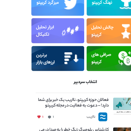
انتخاب سردبیر
فعالان حوزه کریپتو، نااریب یک خبر برای شما
دارد! – دعوت به فعالیت در مجله کریپتو
نااریب
۱
۱
کارشناس بلومبرگ زنگ خطر را به صدا در می