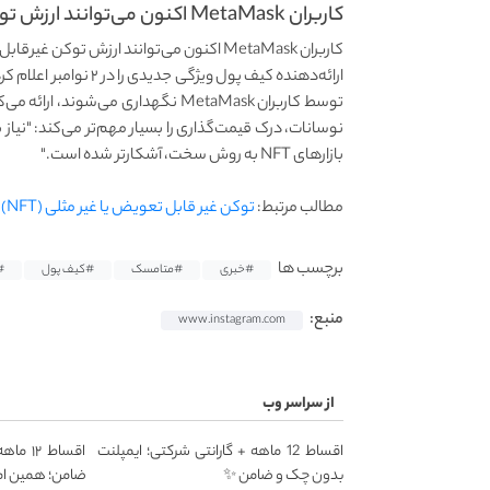
کاربران MetaMask اکنون می‌توانند ارزش توکن غیرقابل تعویض (NFT)...
بازارهای NFT به روش سخت، آشکارتر شده است."
مطالب مرتبط:
توکن غیر قابل تعویض یا غیر مثلی (NFT) چیست؟
برچسب ها
#خبری
#متامسک
#کیف پول
#
منبع:
www.instagram.com
از سراسر وب
اقساط 12 ماهه + گارانتی شرکتی؛ ایمپلنت
اقساط 
بدون چک و ضامن ✨
ضامن؛ همین ام