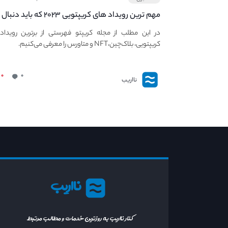
مهم ترین رویداد های کریپتویی ۲۰۲۳ که باید دنبال
کنید – معرفی بهترین رویداد های جهانی
در این مطلب از مجله کریپتو فهرستی از برترین رویداد
کریپتویی، بلاک‌چین،NFT و متاورس را معرفی می‌کنیم.
۰
۰
نااریب
نااریب
کنار نااریب به روزترین خدمات و مطالب مرتبط