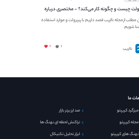
‌ولت چیست و چگونه کار می‌کند؟ - مختصری درباره
PaperWa
ن مطلب از مجله نااریب قصد داریم با پیپر‌ولت و موارد استفاده
نا شویم.
۱
۱
نااریب
ات ما
میزگرد کریپتو
صد ارز برتر بازار
مجله کریپتو
تراکنش لحظه ای نهنگ ها
نهنگ های کریپتو
ابزار تحلیل تکنیکال