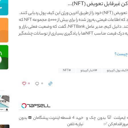
کاربران MetaMask اکنون می‌توانند ارزش توکن غیرقابل تعویض (NFT) خود را از طریق آخرین ورژن این کیف پول ردیابی کنند.
ارائه‌دهنده کیف پول ویژگی جدیدی را در ۲ نوامبر اعلام کرد که اطلاعات قیمتی به‌روز شده را برای بیش از ۵۰۰۰ مجموعه NFT که
توسط کاربران MetaMask نگهداری می‌شوند، ارائه می‌کند. دانیل کیم، مدیر عامل NFTBank، گفت که وضعیت فعلی بازار و
نوسانات، درک قیمت‌گذاری را بسیار مهم‌تر می‌کند: "نیاز به درک قیمت مناسب NFTها با یادگیری بسیاری از نوسانات چشمگیر
کیف پول کریپتو
#اخبار کریپتو
#NFT
۰
۰
۱۲ ماهه ایمپلنت 🦷 بدون چک و
خرید 4 قسطه اینترنت پیشگامان ☎️ بدون
روز اقدام کن ✅
نیاز به تلفن