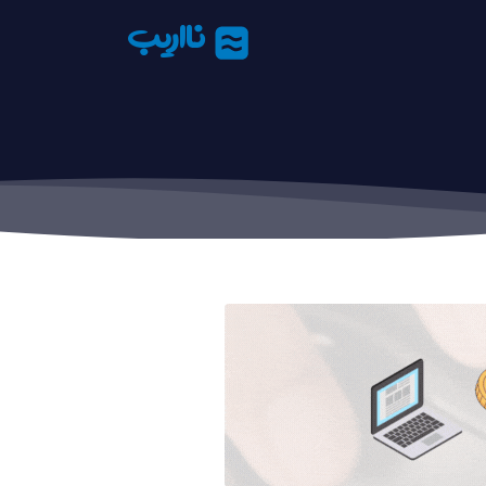
نااریب