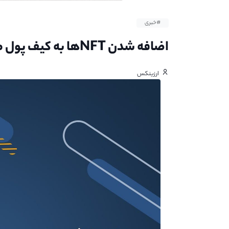
#خبری
اضافه شدن NFTها به کیف پول متامسک
ارزینکس