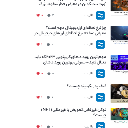
آورد: بیت کوین در معرض خطر سقوط بزرگ
است - دلیل آن چیست؟
نااریب
۰
۲
چرا نرخ لحظه‌ای ارزدیجیتال مهم است؟ -
معرفی صفحه نرخ لحظه‌ای ارز های دیجیتال در
نااریب
نااریب
۱
۰
مهم ترین رویداد های کریپتویی ۲۰۲۳ که باید
دنبال کنید – معرفی بهترین رویداد های
جهانی
نااریب
۰
۰
کیف پول کریپتو چیست؟
نااریب
۱
۰
توکن غیر قابل تعویض یا غیر مثلی (NFT)
چیست؟
نااریب
۱
۰