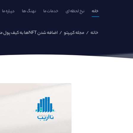
خانه
نرخ لحظه ای
خدمات ما
نهنگ ها
درباره ما
خانه
/
مجله کریپتو
/
اضافه شدن NFTها به کیف پول متامسک