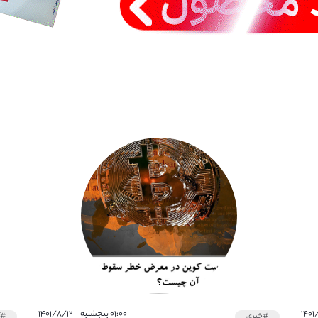
۰۱:۰۰ پنجشنبه - ۱۴۰۱/۸/۱۲
#خبری
#آ