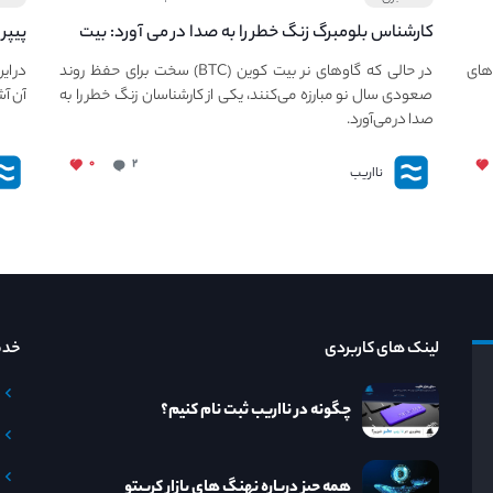
کارشناس بلومبرگ زنگ خطر را به صدا در می آورد: بیت
پیپر
کوین در معرض خطر سقوط بزرگ است - دلیل آن
llet
های
در حالی که گاوهای نر بیت کوین (BTC) سخت برای حفظ روند
در ای
چیست؟
صعودی سال نو مبارزه می‌کنند، یکی از کارشناسان زنگ خطر را به
آن آش
صدا در می‌آورد.
۰
۲
نااریب
لینک های کاربردی
خدم
چگونه در نااریب ثبت نام کنیم؟
همه چیز درباره نهنگ های بازار کریپتو