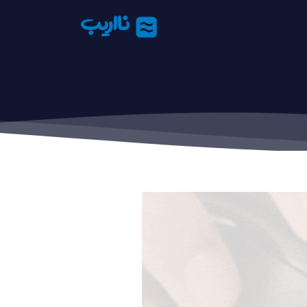
نااریب