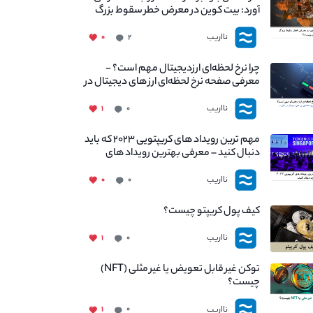
آورد: بیت کوین در معرض خطر سقوط بزرگ
است - دلیل آن چیست؟
نااریب
۰
۲
چرا نرخ لحظه‌ای ارزدیجیتال مهم است؟ -
معرفی صفحه نرخ لحظه‌ای ارز های دیجیتال در
نااریب
نااریب
۱
۰
مهم ترین رویداد های کریپتویی ۲۰۲۳ که باید
دنبال کنید – معرفی بهترین رویداد های
جهانی
نااریب
۰
۰
کیف پول کریپتو چیست؟
نااریب
۱
۰
توکن غیر قابل تعویض یا غیر مثلی (NFT)
چیست؟
نااریب
۱
۰