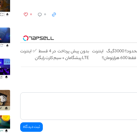
۰
۰
⏳فرصت محدود!! 3000گیگ اینترنت
بدون پیش پرداخت در 4 قسط ✅ اینترنت
LTE پیشگامان + سیم کارت رایگان