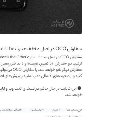
سفارش OCO در اصل مخفف عبارت One Cancels the...
ترکیب دو سفارش «با تعیین قیمت» و «حد ضرر معی
سفارش دیگر لغ
کنید و از صعودهای احتمالی عقب نمانید یا ریزش‌های احتم
خواهد شد.
برچسب ها
#خبری
#نوبیتکس
#صرافی_نوبیتکس