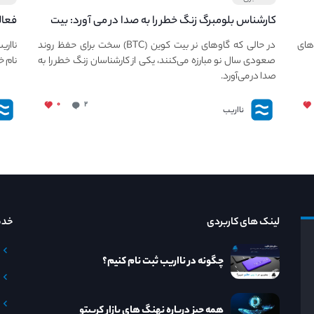
کارشناس بلومبرگ زنگ خطر را به صدا در می آورد: بیت
فعال
کوین در معرض خطر سقوط بزرگ است - دلیل آن
دعوت
های
در حالی که گاوهای نر بیت کوین (BTC) سخت برای حفظ روند
نااری
چیست؟
صعودی سال نو مبارزه می‌کنند، یکی از کارشناسان زنگ خطر را به
نام خ
صدا در می‌آورد.
۰
۲
نااریب
لینک های کاربردی
خدم
چگونه در نااریب ثبت نام کنیم؟
همه چیز درباره نهنگ های بازار کریپتو