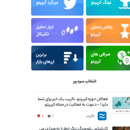
انتخاب سردبیر
فعالان حوزه کریپتو، نااریب یک خبر برای شما
دارد! – دعوت به فعالیت در مجله کریپتو
نااریب
۱
۱
کارشناس بلومبرگ زنگ خطر را به صدا در می