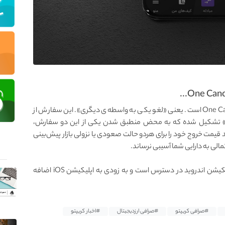
سفارش OCO در اصل مخفف عبارت One Cancels the Other است. یعنی «لغو یکی به واسطه‌ی دیگری». این سفارش از
ن» تشکیل شده که به محض منطبق شدن یکی از این دو سفارش،
و خواهد شد. با سفارش OCO می‌توانید قیمت خروج خود را برای هردو حالت صعودی یا نزولی بازار پیش‌بینی
الی به دارایی شما آسیبی نرساند.
⚫️ این قابلیت در حال حاضر در نسخه‌ی تحت وب و اپلیکیشن اندروید در دسترس است و به زودی به اپلیکیشن ‌iOS اضافه
#صرافی کریپتو
#صرافی ارزدیجیتال
#اخبار کریپتو