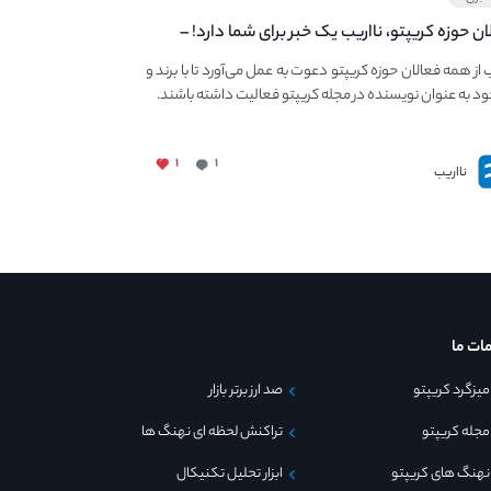
ان حوزه کریپتو، نااریب یک خبر برای شما دارد! –
 به فعالیت در مجله کریپتو
ب از همه فعالان حوزه کریپتو دعوت به عمل می‌آورد تا با برند و
ود به عنوان نویسنده در مجله کریپتو فعالیت داشته باشند.
۱
۱
نااریب
ات ما
میزگرد کریپتو
صد ارز برتر بازار
مجله کریپتو
تراکنش لحظه ای نهنگ ها
نهنگ های کریپتو
ابزار تحلیل تکنیکال