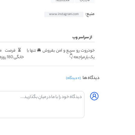
#Nobitex
#OCO
منبع:
www.instagram.com
از سراسر وب
خودروت رو سریع و امن بفروش 🚘 تنها با
یک بار مراجعه 👇
خانگی 180 روزه فقط 600 هزارتومان!!
دیدگاه ها
(۰ دیدگاه)