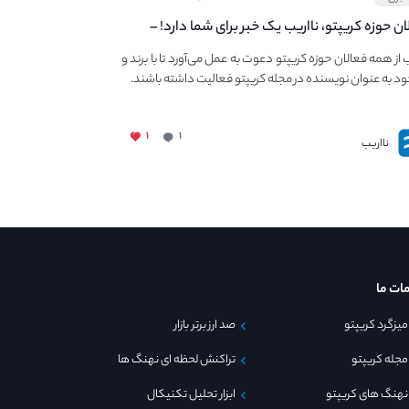
ان حوزه کریپتو، نااریب یک خبر برای شما دارد! –
 به فعالیت در مجله کریپتو
ب از همه فعالان حوزه کریپتو دعوت به عمل می‌آورد تا با برند و
ود به عنوان نویسنده در مجله کریپتو فعالیت داشته باشند.
۱
۱
نااریب
ات ما
میزگرد کریپتو
صد ارز برتر بازار
مجله کریپتو
تراکنش لحظه ای نهنگ ها
نهنگ های کریپتو
ابزار تحلیل تکنیکال