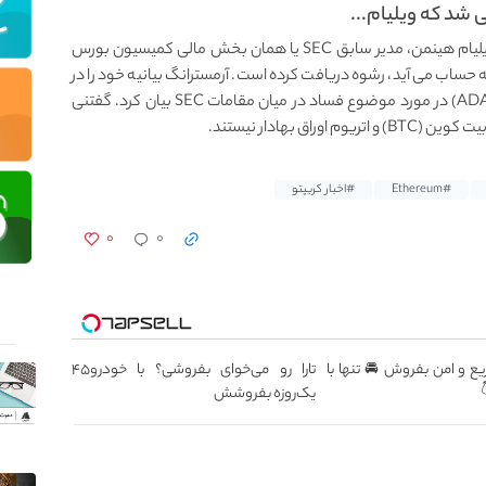
 شد که ویلیام...
اینفلوئنسر رمزارزها یعنی بن آرمسترانگ مدعی شد که ویلیام هینمن، مدیر سابق SEC یا همان بخش مالی کمیسیون بورس
یوم (ETH) به عنوان یک کالا به حساب می آید، رشوه دریافت کرده است. آرمسترانگ بیانیه خود را در
واکنش به افکار چارلز هاسکینسون، بنیانگذار کاردانو (ADA) در مورد موضوع فساد در میان مقامات SEC بیان کرد. گفتنی
#Ethereum
#اخبار کریپتو
۰
۰
ع و امن بفروش 🚘 تنها با
تارا رو می‌خوای بفروشی؟ با خودرو۴۵
یک‌روزه بفروشش