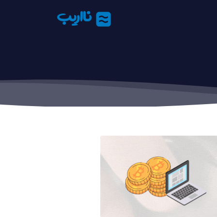
نااریب