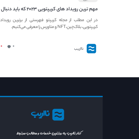
مهم ترین رویداد های کریپتویی ۲۰۲۳ که باید دنبال
کنید – معرفی بهترین رویداد های جهانی
در این مطلب از مجله کریپتو فهرستی از برترین رویداد
کریپتویی، بلاک‌چین،NFT و متاورس را معرفی می‌کنیم.
۰
۰
نااریب
نااریب
کنار نااریب به روزترین خدمات و مطالب مرتبط