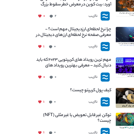
آورد: بیت کوین در معرض خطر سقوط بزرگ
است - دلیل آن چیست؟
نااریب
۰
۲
چرا نرخ لحظه‌ای ارزدیجیتال مهم است؟ -
معرفی صفحه نرخ لحظه‌ای ارز های دیجیتال در
نااریب
نااریب
۱
۰
مهم ترین رویداد های کریپتویی ۲۰۲۳ که باید
دنبال کنید – معرفی بهترین رویداد های
جهانی
نااریب
۰
۰
کیف پول کریپتو چیست؟
نااریب
۱
۰
توکن غیر قابل تعویض یا غیر مثلی (NFT)
چیست؟
نااریب
۱
۰