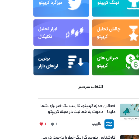
انتخاب سردبیر
فعالان حوزه کریپتو، نااریب یک خبر برای شما
دارد! – دعوت به فعالیت در مجله کریپتو
نااریب
۱
۱
کارشناس بلومبرگ زنگ خطر را به صدا در می