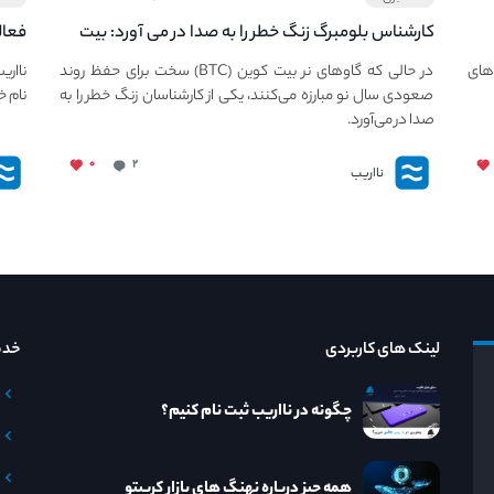
کارشناس بلومبرگ زنگ خطر را به صدا در می آورد: بیت
فعال
کوین در معرض خطر سقوط بزرگ است - دلیل آن
دعوت
های
در حالی که گاوهای نر بیت کوین (BTC) سخت برای حفظ روند
نااری
چیست؟
صعودی سال نو مبارزه می‌کنند، یکی از کارشناسان زنگ خطر را به
نام خ
صدا در می‌آورد.
۰
۲
نااریب
لینک های کاربردی
خدم
چگونه در نااریب ثبت نام کنیم؟
همه چیز درباره نهنگ های بازار کریپتو