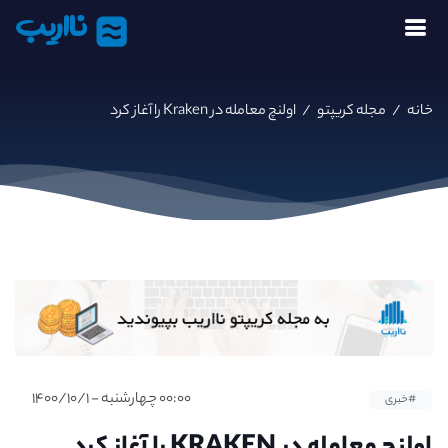
نااریب
خانه
/
مجله کریپتو
/
اولنچ معامله در Kraken را آغاز کرد
۰۰:۰۰ چهارشنبه - ۱۴۰۰/۱۰/۱
#خبری