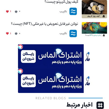
کیف پول کریپتو چیست؟
نااریب
۱
۰
توکن غیر قابل تعویض یا غیر مثلی (NFT) چیست؟
نااریب
۱
۰
RELATED BLOGS
اخبار مرتبط