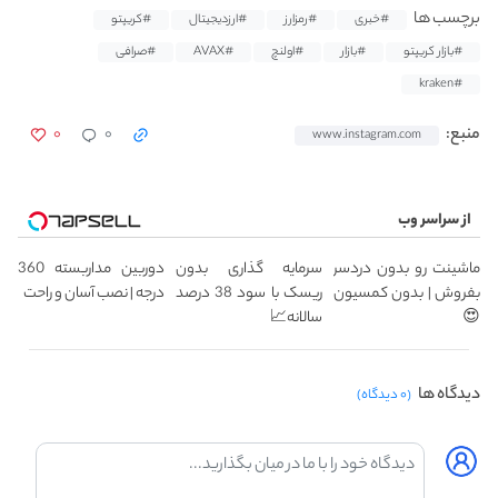
برچسب ها
#خبری
#رمزارز
#ارزدیجیتال
#کریپتو
#بازار کریپتو
#بازار
#اولنچ
#AVAX
#صرافی
#kraken
۰
۰
منبع:
www.instagram.com
از سراسر وب
ماشینت رو بدون دردسر
سرمایه گذاری بدون
دوربین مداربسته 360
بفروش | بدون کمسیون
ریسک با سود 38 درصد
درجه | نصب آسان و راحت
😍
سالانه📈
دیدگاه ها
(۰ دیدگاه)