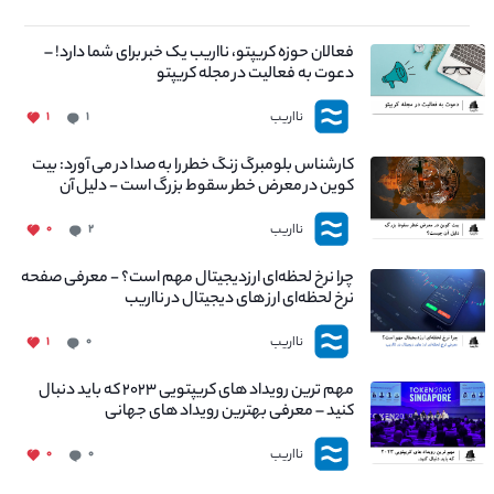
فعالان حوزه کریپتو، نااریب یک خبر برای شما دارد! –
دعوت به فعالیت در مجله کریپتو
نااریب
۱
۱
کارشناس بلومبرگ زنگ خطر را به صدا در می آورد: بیت
کوین در معرض خطر سقوط بزرگ است - دلیل آن
چیست؟
نااریب
۰
۲
چرا نرخ لحظه‌ای ارزدیجیتال مهم است؟ - معرفی صفحه
نرخ لحظه‌ای ارز های دیجیتال در نااریب
نااریب
۱
۰
مهم ترین رویداد های کریپتویی ۲۰۲۳ که باید دنبال
کنید – معرفی بهترین رویداد های جهانی
نااریب
۰
۰