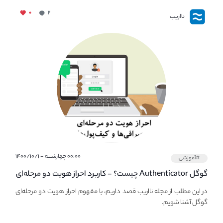
۰
۲
نااریب
۰۰:۰۰ چهارشنبه - ۱۴۰۰/۱۰/۱
#آموزشی
گوگل Authenticator چیست؟ - کاربرد احراز هویت دو مرحله‌ای
در صرافی ها و کیف پول های کریپتو
در این مطلب از مجله نااریب قصد داریم، با مفهوم احراز هویت دو مرحله‌ای
گوگل آشنا شویم.