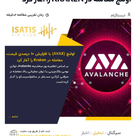
اولنچ معامله در KRAKEN را آغاز کرد
زمان تقریبی مطالعه
۲دقیقه
اینستاگرام