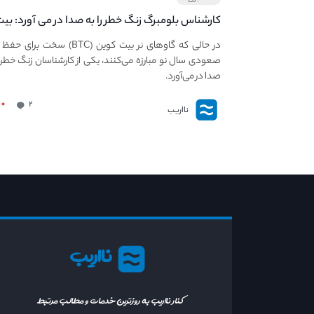
کارشناس بلومبرگ زنگ خطر را به صدا در می آورد: بی
کوین در معرض خطر سقوط بزرگ است - دلیل آن
در حالی که گاوهای نر بیت کوین (BTC) سخت برا
چیست؟
صعودی سال نو مبارزه می‌کنند، یکی از کارشناسان زنگ خطر ر
صدا در می‌آورد.
۰
۲
نااریب
نااریب
کنار نااریب به روزترین خدمات و مطالب مرتبط