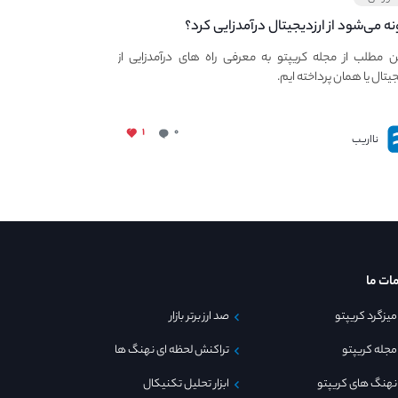
ه می‌شود از ارزدیجیتال درآمدزایی کرد؟
ین مطلب از مجله کریپتو به معرفی راه های درآمدزایی از
جیتال یا همان پرداخته ایم.
۱
۰
نااریب
ات ما
میزگرد کریپتو
صد ارز برتر بازار
مجله کریپتو
تراکنش لحظه ای نهنگ ها
نهنگ های کریپتو
ابزار تحلیل تکنیکال