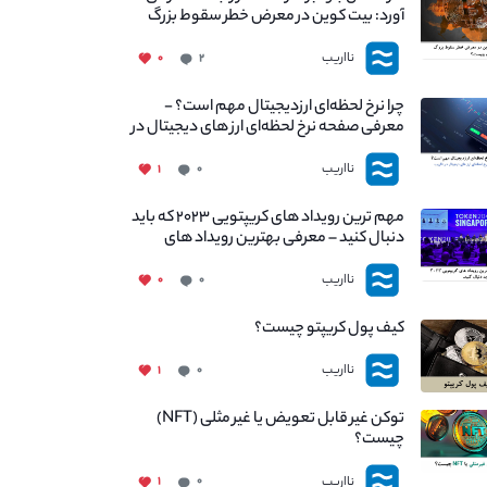
آورد: بیت کوین در معرض خطر سقوط بزرگ
است - دلیل آن چیست؟
نااریب
۰
۲
چرا نرخ لحظه‌ای ارزدیجیتال مهم است؟ -
معرفی صفحه نرخ لحظه‌ای ارز های دیجیتال در
نااریب
نااریب
۱
۰
مهم ترین رویداد های کریپتویی ۲۰۲۳ که باید
دنبال کنید – معرفی بهترین رویداد های
جهانی
نااریب
۰
۰
کیف پول کریپتو چیست؟
نااریب
۱
۰
توکن غیر قابل تعویض یا غیر مثلی (NFT)
چیست؟
نااریب
۱
۰