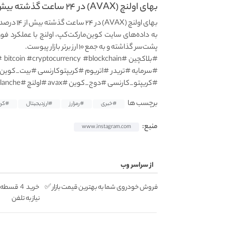
بهای اولنچ (AVAX) در ۲۴ ساعت گذشته بیش از ۱۴...
پشت‌سر گذاشته و به جمع ۱۰ ارز برتر بازار پیوست.
#کریپتو_کارنسی #دوج_کوین #avax #اولنچ #avalanche #شیبااینو #infiniteswap
برچسب ها
#خبری
#رمزارز
#ارزدیجیتال
#کری
منبع:
www.instagram.com
از سراسر وب
فروش خودروی شما به بهترین قیمت بازار ✅
خرید 4 ق
نیاز به تلفن