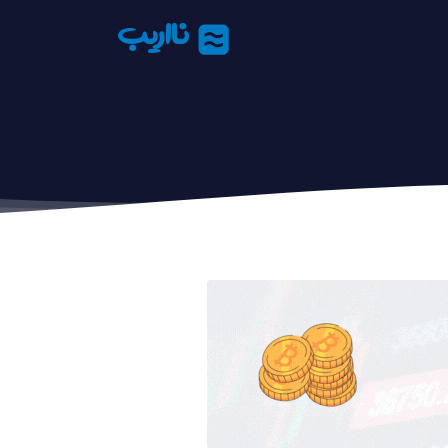
نااریب