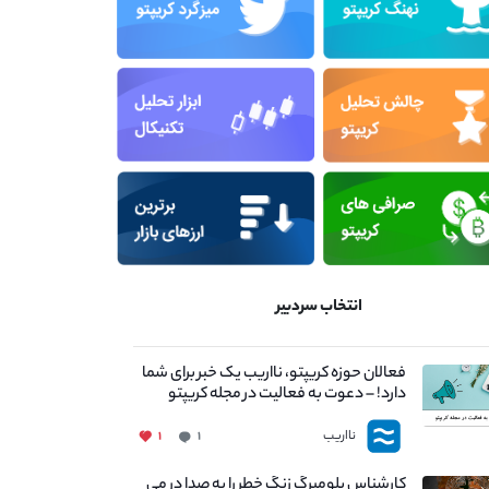
انتخاب سردبیر
فعالان حوزه کریپتو، نااریب یک خبر برای شما
دارد! – دعوت به فعالیت در مجله کریپتو
نااریب
۱
۱
کارشناس بلومبرگ زنگ خطر را به صدا در می