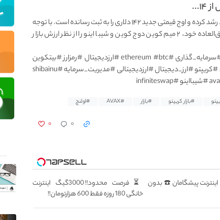
بهای اولنچ (AVAX) در ۲۴ ساعت گذشته بیش از ۱۴ درصد رشد کرده و اوج قیمتی جدید ۱۴۲ دلاری را به ثبت رسانده است. با توجه
به داده‌های سایت کوین‌مارکت‌کپ، اولنچ با عملکرد فوق‌العاده خود، ۲ میم کوین دوج کوین و شیبا اینو را از نظر ارزش بازار
#بلاکچین #bitcoin #cryptocurrency #blockchain #سرمایه_گذاری #ethereum #btc #ارزدیجیتال #رمزارز #بیتکوین
#سرمایه #تریدر #اتریوم #کریپتوکارنسی #بیت_کوین #کریپتو #ارز_دیجیتال #ارزدیجیتالی #مدیریت_سرمایه #shibainu
پتو
#بازار کریپتو
#بازار
#AVAX
#اولنچ
۰
۰
سطه اینترنت پیشگامان ☎️ بدون
⏳فرصت محدود!! 3000گیگ اینترنت
خانگی 180 روزه فقط 600 هزارتومان!!