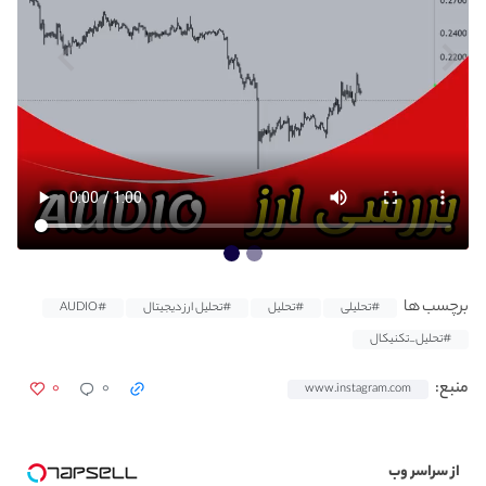
برچسب ها
#تحلیلی
#تحلیل
#تحلیل ارز دیجیتال
#AUDIO
#تحلیل_تکنیکال
۰
۰
منبع:
www.instagram.com
از سراسر وب