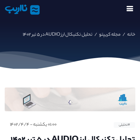
نااریب
خانه
/
مجله کریپتو
/
تحلیل تکنیکال ارز AUDIO در ۵ تیر ۱۴۰۲
۰۱:۰۰ یکشنبه - ۱۴۰۲/۴/۴
#تحلیلی