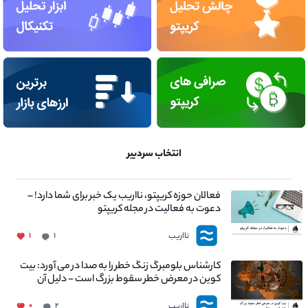
انتخاب سردبیر
فعالان حوزه کریپتو، نااریب یک خبر برای شما دارد! –
دعوت به فعالیت در مجله کریپتو
نااریب
۱
۱
کارشناس بلومبرگ زنگ خطر را به صدا در می آورد: بیت
کوین در معرض خطر سقوط بزرگ است - دلیل آن
چیست؟
نااریب
۰
۲