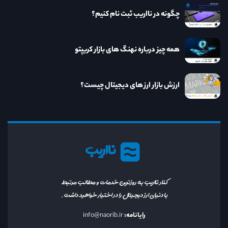
چگونه در نااریب ثبت نام کنیم؟
همه چیز درباره نهنگ های بازار کریپتو
ارزش بازار ارز های دیجیتال چیست؟
نااریب
کنار نااریب به روزترین خدمات و مطالب مرتبط
با دنیای ارز دیجیتال را در اختیار خواهید داشت.
رایانامه:
info@naorib.ir