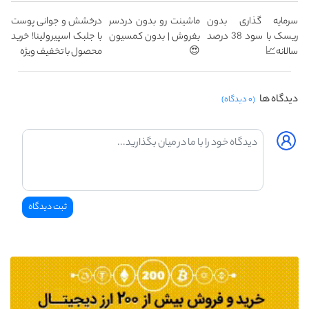
سرمایه گذاری بدون
ماشینت رو بدون دردسر
درخشش و جوانی پوست
ریسک با سود 38 درصد
بفروش | بدون کمسیون
با جلبک اسپیرولینا! خرید
سالانه📈
😍
محصول با تخفیف ویژه
دیدگاه ها
(۰ دیدگاه)