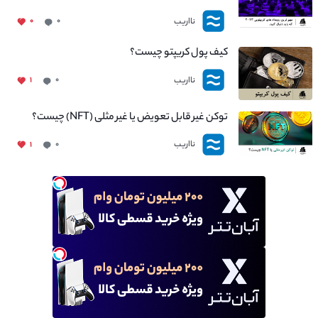
نااریب
۰
۰
کیف پول کریپتو چیست؟
نااریب
۱
۰
توکن غیر قابل تعویض یا غیر مثلی (NFT) چیست؟
نااریب
۱
۰