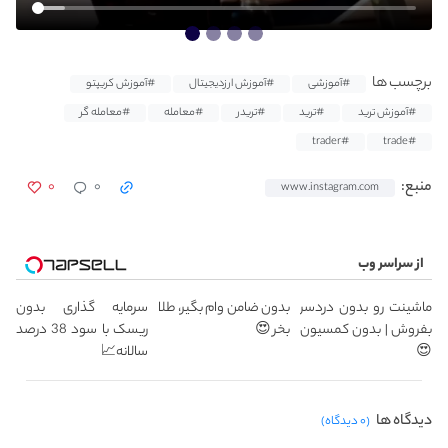
برچسب ها
#آموزشی
#آموزش ارزدیجیتال
#آموزش کریپتو
#آموزش ترید
#ترید
#تریدر
#معامله
#معامله گر
#trader
#trade
۰
۰
منبع:
www.instagram.com
از سراسر وب
ماشینت رو بدون دردسر
بدون ضامن وام بگیر، طلا
سرمایه گذاری بدون
بفروش | بدون کمسیون
بخر 😍
ریسک با سود 38 درصد
😍
سالانه📈
دیدگاه ها
(۰ دیدگاه)