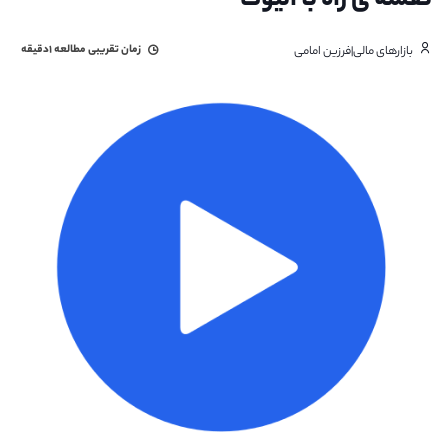
نقشه ی راه با الیوت
زمان تقریبی مطالعه
۱دقیقه
بازارهای مالی|فرزین امامی