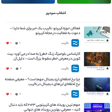
انتخاب سردبیر
فعالان حوزه کریپتو، نااریب یک خبر برای شما دارد! –
دعوت به فعالیت در مجله کریپتو
نااریب
۱
۱
کارشناس بلومبرگ زنگ خطر را به صدا در می آورد: بیت
کوین در معرض خطر سقوط بزرگ است - دلیل آن
چیست؟
نااریب
۰
۲
چرا نرخ لحظه‌ای ارزدیجیتال مهم است؟ - معرفی صفحه
نرخ لحظه‌ای ارز های دیجیتال در نااریب
نااریب
۱
۰
مهم ترین رویداد های کریپتویی ۲۰۲۳ که باید دنبال
کنید – معرفی بهترین رویداد های جهانی