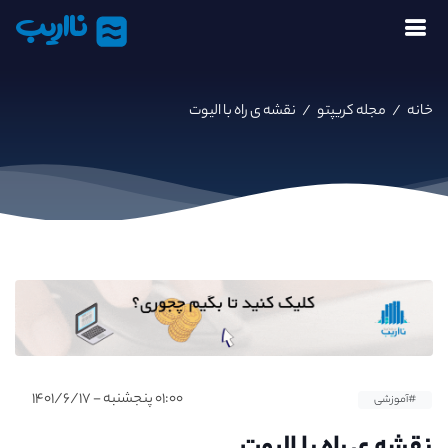
نااریب
خانه
/
مجله کریپتو
/
نقشه ی راه با الیوت
۰۱:۰۰ پنجشنبه - ۱۴۰۱/۶/۱۷
#آموزشی