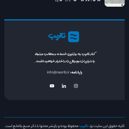
نااریب
کنار نااریب به روزترین خدمات و مطالب مرتبط
با دنیای ارز دیجیتال را در اختیار خواهید داشت.
رایانامه:
info@naorib.ir
کلیه حقوق این سایت نزد
نااریب
محفوظ بوده و بازنشر محتوا با ذکر منبع بلامانع است.