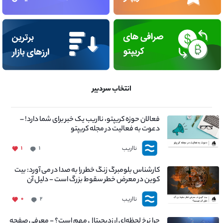
انتخاب سردبیر
فعالان حوزه کریپتو، نااریب یک خبر برای شما دارد! –
دعوت به فعالیت در مجله کریپتو
نااریب
۱
۱
کارشناس بلومبرگ زنگ خطر را به صدا در می آورد: بیت
کوین در معرض خطر سقوط بزرگ است - دلیل آن
چیست؟
نااریب
۰
۲
چرا نرخ لحظه‌ای ارزدیجیتال مهم است؟ - معرفی صفحه