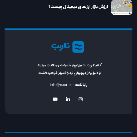
ارزش بازار ارز های دیجیتال چیست؟
نااریب
کنار نااریب به روزترین خدمات و مطالب مرتبط
با دنیای ارز دیجیتال را در اختیار خواهید داشت.
رایانامه:
info@naorib.ir