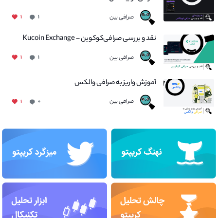
صرافی بین
۱
۱
نقد و بررسی صرافی‌کوکوین – Kucoin Exchange
صرافی بین
۱
۱
آموزش واریز به صرافی والکس
صرافی بین
۱
۰