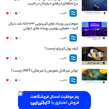
نرخ لحظه‌ای ارز های دیجیتال در نااریب
نااریب
۱
۰
مهم ترین رویداد های کریپتویی ۲۰۲۳ که باید دنبال
کنید – معرفی بهترین رویداد های جهانی
نااریب
۰
۰
کیف پول کریپتو چیست؟
نااریب
۱
۰
توکن غیر قابل تعویض یا غیر مثلی (NFT) چیست؟
نااریب
۱
۰