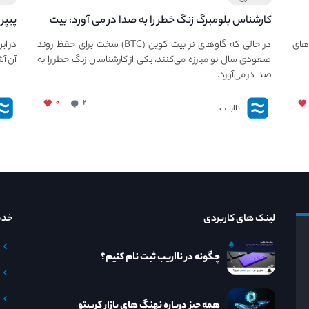
کارشناس بلومبرگ زنگ خطر را به صدا در می آورد: بیت
پیپر
کوین در معرض خطر سقوط بزرگ است - دلیل آن
llet
های
در حالی که گاوهای نر بیت کوین (BTC) سخت برای حفظ روند
در ای
چیست؟
صعودی سال نو مبارزه می‌کنند، یکی از کارشناسان زنگ خطر را به
آن آش
صدا در می‌آورد.
۰
۲
نااریب
لینک های کاربردی
خدم
چگونه در نااریب ثبت نام کنیم؟
همه چیز درباره نهنگ های بازار کریپتو