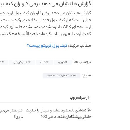
گزارش ها نشان می دهد برخی کاربران کیف پو
گزارش ها نشان می دهد برخی کاربران کیف پول ارز دیجیتال
حالی است که از کیف پول خود استفاده نمی‌کردند. تیم بیت‌
از بسته‌های APK دانلود شده و نصب‌شده جا ساز
که دانلود یا به‌ روز رسانی کرده‌اید، احتمالاً نسخه هک‌ 
مطالب مرتبط:
کیف پول کریپتو چیست؟
برچسب ها
#خبری
#هک
#اخبار کریپتو
#کی
منبع:
www.instagram.com
از سراسر وب
🥳 تماشای نامحدود فیلم و سریال با اینترنت
خانگی پیشگامان فقط ماهی 100
داری!!