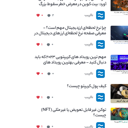
آورد: بیت کوین در معرض خطر سقوط بزرگ
است - دلیل آن چیست؟
نااریب
۰
۲
چرا نرخ لحظه‌ای ارزدیجیتال مهم است؟ -
معرفی صفحه نرخ لحظه‌ای ارز های دیجیتال در
نااریب
نااریب
۱
۰
مهم ترین رویداد های کریپتویی ۲۰۲۳ که باید
دنبال کنید – معرفی بهترین رویداد های
جهانی
نااریب
۰
۰
کیف پول کریپتو چیست؟
نااریب
۱
۰
توکن غیر قابل تعویض یا غیر مثلی (NFT)
چیست؟
نااریب
۱
۰