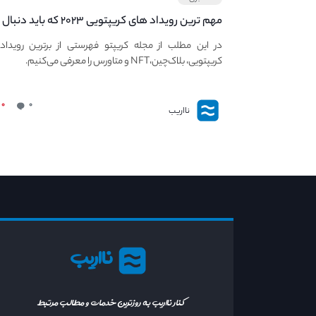
مهم ترین رویداد های کریپتویی ۲۰۲۳ که باید دنبال
کنید – معرفی بهترین رویداد های جهانی
در این مطلب از مجله کریپتو فهرستی از برترین رویداد
کریپتویی، بلاک‌چین،NFT و متاورس را معرفی می‌کنیم.
۰
۰
نااریب
نااریب
کنار نااریب به روزترین خدمات و مطالب مرتبط