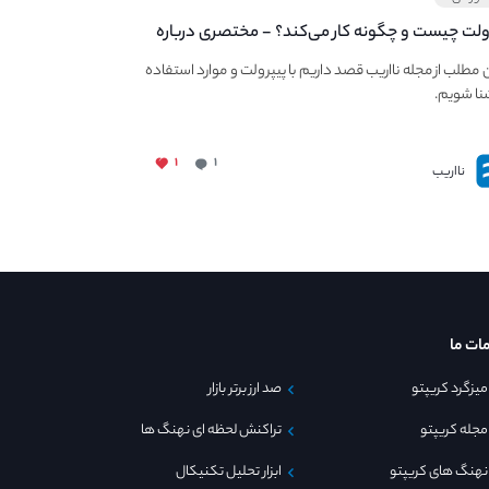
‌ولت چیست و چگونه کار می‌کند؟ - مختصری درباره
PaperWa
ن مطلب از مجله نااریب قصد داریم با پیپر‌ولت و موارد استفاده
نا شویم.
۱
۱
نااریب
ات ما
میزگرد کریپتو
صد ارز برتر بازار
مجله کریپتو
تراکنش لحظه ای نهنگ ها
نهنگ های کریپتو
ابزار تحلیل تکنیکال