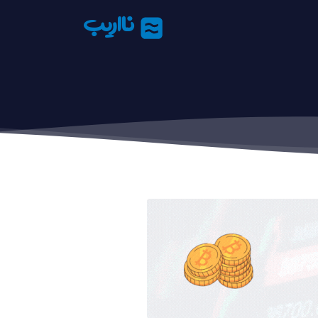
نااریب