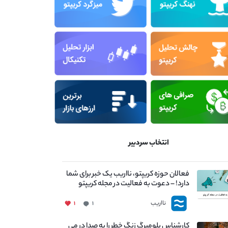
انتخاب سردبیر
فعالان حوزه کریپتو، نااریب یک خبر برای شما
دارد! – دعوت به فعالیت در مجله کریپتو
نااریب
۱
۱
کارشناس بلومبرگ زنگ خطر را به صدا در می