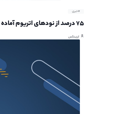
#خبری
۷۵ درصد از نودهای اتریوم آماده ی ادغام هستند
ارزینکس