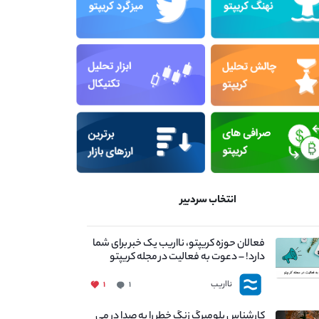
انتخاب سردبیر
فعالان حوزه کریپتو، نااریب یک خبر برای شما
دارد! – دعوت به فعالیت در مجله کریپتو
نااریب
۱
۱
کارشناس بلومبرگ زنگ خطر را به صدا در می