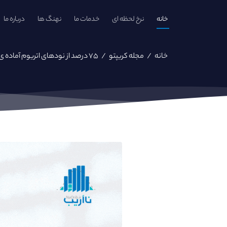
خانه
نرخ لحظه ای
خدمات ما
نهنگ ها
درباره ما
خانه
/
مجله کریپتو
/
۷۵ درصد از نودهای اتریوم آماده ی ادغام هستند