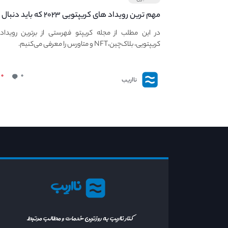
مهم ترین رویداد های کریپتویی ۲۰۲۳ که باید دنبال
کنید – معرفی بهترین رویداد های جهانی
در این مطلب از مجله کریپتو فهرستی از برترین رویداد
کریپتویی، بلاک‌چین،NFT و متاورس را معرفی می‌کنیم.
۰
۰
نااریب
نااریب
کنار نااریب به روزترین خدمات و مطالب مرتبط