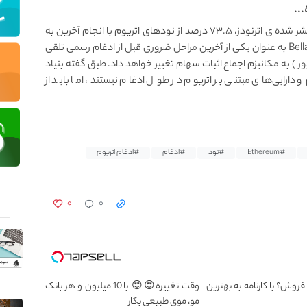
..
بر اساس گزارش کوین تلگراف و بر اساس داده‌ های منتشر شده ی اترنودز، ۷۳.۵ درصد از نودهای اتریوم با انجام آخرین به‌
روزرسانی بلاتریکس برای ادغام آماده هستند.ارتقاء Bellatrix به عنوان یکی از آخرین مراحل ضروری قبل از ادغام رسمی تلقی
 اتریوم را بین ۱۰ تا ۲۰ سپتامبر ( ۱۹ تا ۲۹ شهریور ) به مکانیزم اجماع اثبات سهام تغییر خواهد داد. طبق گفته بنیاد
 و دارایی‌های مبتنی بر اتریوم در طول ادغام نیستند، اما باید از
#Ethereum
#نود
#ادغام
#ادغام اتریوم
۰
۰
 فروش؟ با کارنامه به بهترین
وقت تغییره😍😍 با 10 میلیون و هر بانک
مو، موی طبیعی بکار