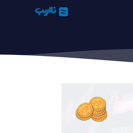
نااریب