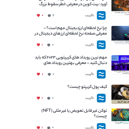
آورد: بیت کوین در معرض خطر سقوط بزرگ
است - دلیل آن چیست؟
نااریب
۰
۲
چرا نرخ لحظه‌ای ارزدیجیتال مهم است؟ -
معرفی صفحه نرخ لحظه‌ای ارز های دیجیتال در
نااریب
نااریب
۱
۰
مهم ترین رویداد های کریپتویی ۲۰۲۳ که باید
دنبال کنید – معرفی بهترین رویداد های
جهانی
نااریب
۰
۰
کیف پول کریپتو چیست؟
نااریب
۱
۰
توکن غیر قابل تعویض یا غیر مثلی (NFT)
چیست؟
نااریب
۱
۰