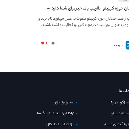
ان حوزه کریپتو، نااریب یک خبر برای شما دارد! –
 به فعالیت در مجله کریپتو
ب از همه فعالان حوزه کریپتو دعوت به عمل می‌آورد تا با برند و
ود به عنوان نویسنده در مجله کریپتو فعالیت داشته باشند.
۱
۱
نااریب
ات ما
میزگرد کریپتو
صد ارز برتر بازار
مجله کریپتو
تراکنش لحظه ای نهنگ ها
نهنگ های کریپتو
ابزار تحلیل تکنیکال