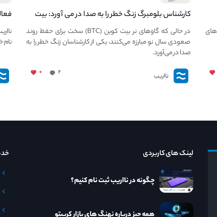
کارشناس بلومبرگ زنگ خطر را به صدا در می آورد: بیت
فعال
کوین در معرض خطر سقوط بزرگ است - دلیل آن
دعوت
های
در حالی که گاوهای نر بیت کوین (BTC) سخت برای حفظ روند
نااری
چیست؟
صعودی سال نو مبارزه می‌کنند، یکی از کارشناسان زنگ خطر را به
نام خ
صدا در می‌آورد.
۰
۲
نااریب
لینک های کاربردی
خدم
چگونه در نااریب ثبت نام کنیم؟
همه چیز درباره نهنگ های بازار کریپتو