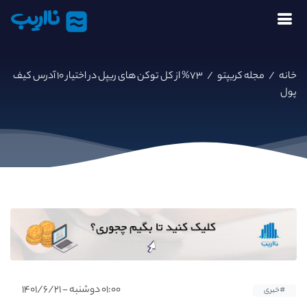
نااریب
خانه
/
مجله کریپتو
/
۷۳% از کل توکن های ریپل در اختیار ۱۰ آدرس کیف
پول
۰۱:۰۰ دوشنبه - ۱۴۰۱/۶/۲۱
#خبری