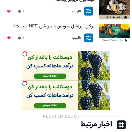
کیف پول کریپتو چیست؟
نااریب
۱
۰
توکن غیر قابل تعویض یا غیر مثلی (NFT) چیست؟
نااریب
۱
۰
RELATED BLOGS
اخبار مرتبط