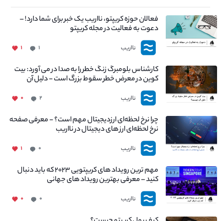
فعالان حوزه کریپتو، نااریب یک خبر برای شما دارد! –
دعوت به فعالیت در مجله کریپتو
نااریب
۱
۱
کارشناس بلومبرگ زنگ خطر را به صدا در می آورد: بیت
کوین در معرض خطر سقوط بزرگ است - دلیل آن
چیست؟
نااریب
۰
۲
چرا نرخ لحظه‌ای ارزدیجیتال مهم است؟ - معرفی صفحه
نرخ لحظه‌ای ارز های دیجیتال در نااریب
نااریب
۱
۰
مهم ترین رویداد های کریپتویی ۲۰۲۳ که باید دنبال
کنید – معرفی بهترین رویداد های جهانی
نااریب
۰
۰