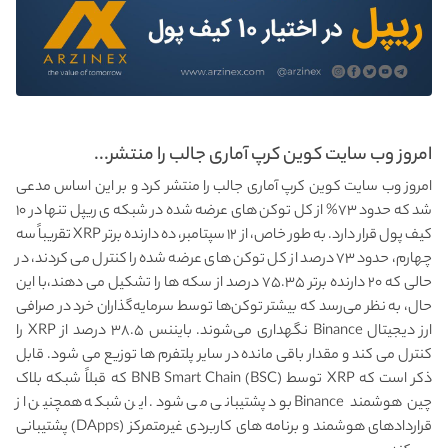
امروز وب سایت کوین کرپ آماری جالب را منتشر...
امروز وب سایت کوین کرپ آماری جالب را منتشر کرد و بر این اساس مدعی
شد که حدود ۷۳% از کل توکن های عرضه شده در شبکه ی ریپل تنها در ۱۰
کیف پول قرار دارد. به طور خاص، از ۱۲ سپتامبر، ده دارنده برتر XRP تقریباً سه
چهارم، حدود ۷۳ درصد از کل توکن های عرضه شده را کنترل می کردند، در
حالی که ۲۰ دارنده برتر ۷۵.۳۵ درصد از سکه ها را تشکیل می دهند،با این
حال، به نظر می‌رسد که بیشتر توکن‌ها توسط سرمایه‌گذاران خرد در صرافی
ارز دیجیتال Binance نگهداری می‌شوند. بایننس ۳۸.۵ درصد از XRP را
کنترل می کند و مقدار باقی مانده در سایر پلتفرم ها توزیع می شود. قابل
ذکر است که XRP توسط BNB Smart Chain (BSC) که قبلاً شبکه بلاک
چین هوشمند Binance بود پشتیبانی می شود. این شبکه همچنین از
قراردادهای هوشمند و برنامه های کاربردی غیرمتمرکز (DApps) پشتیبانی