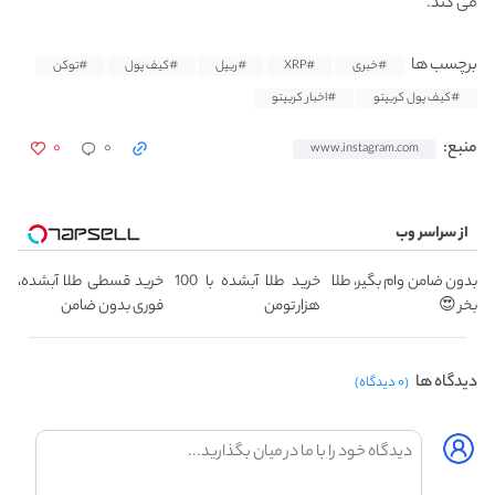
می کند.
برچسب ها
#خبری
#XRP
#ریپل
#کیف پول
#توکن
#کیف پول کریپتو
#اخبار کریپتو
۰
۰
منبع:
www.instagram.com
از سراسر وب
بدون ضامن وام بگیر، طلا
خرید طلا آبشده با 100
خرید قسطی طلا آبشده،
بخر 😍
هزار تومن
فوری بدون ضامن
دیدگاه ها
(۰ دیدگاه)