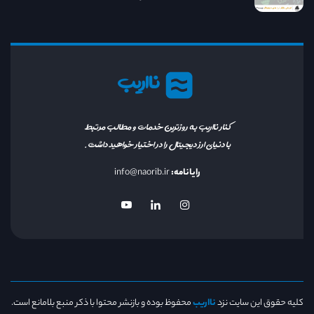
نااریب
کنار نااریب به روزترین خدمات و مطالب مرتبط
با دنیای ارز دیجیتال را در اختیار خواهید داشت.
رایانامه:
info@naorib.ir
کلیه حقوق این سایت نزد
نااریب
محفوظ بوده و بازنشر محتوا با ذکر منبع بلامانع است.