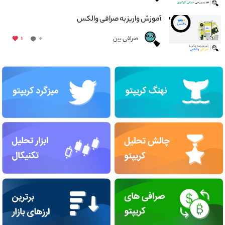
آموزش واریز به صرافی والکس
صرافی بین
۱
۰