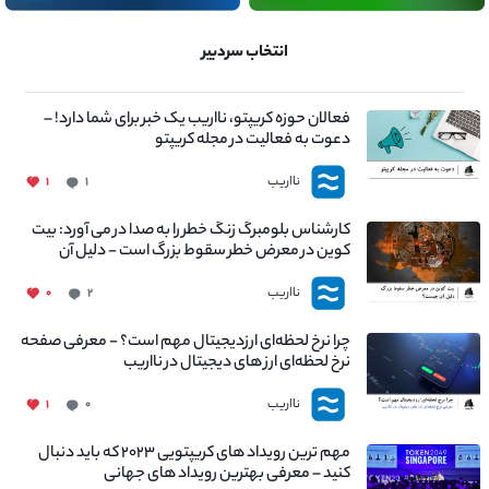
انتخاب سردبیر
فعالان حوزه کریپتو، نااریب یک خبر برای شما دارد! –
دعوت به فعالیت در مجله کریپتو
نااریب
۱
۱
کارشناس بلومبرگ زنگ خطر را به صدا در می آورد: بیت
کوین در معرض خطر سقوط بزرگ است - دلیل آن
چیست؟
نااریب
۰
۲
چرا نرخ لحظه‌ای ارزدیجیتال مهم است؟ - معرفی صفحه
نرخ لحظه‌ای ارز های دیجیتال در نااریب
نااریب
۱
۰
مهم ترین رویداد های کریپتویی ۲۰۲۳ که باید دنبال
کنید – معرفی بهترین رویداد های جهانی