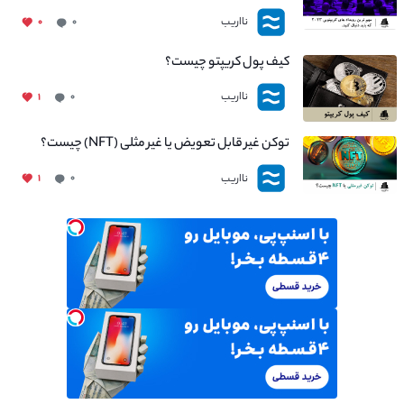
نااریب
۰
۰
کیف پول کریپتو چیست؟
نااریب
۱
۰
توکن غیر قابل تعویض یا غیر مثلی (NFT) چیست؟
نااریب
۱
۰