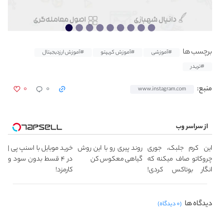
برچسب ها
#آموزشی
#آموزش کریپتو
#آموزش ارزدیجیتال
#تریدر
۰
۰
منبع:
www.instagram.com
از سراسر وب
این کرم جلبک، جوری
روند پیری رو با این روش
خرید موبایل با اسنپ پی |
چروکاتو صاف میکنه که
گیاهی معکوس کن
در ۴ قسط بدون سود و
انگار بوتاکس کردی!
کارمزد!
(تخفیف ویژه)
دیدگاه ها
(۰ دیدگاه)