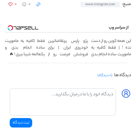
۰
۰
منبع:
www.instagram.com
از سراسر وب
این همه کوین رو از دست
پژو پارس پرتقاضاترین
فقط کافیه یه ماموریت
نده ! | فقط کافیه یه
خودروی ایران | برای
ساده انجام بدی و
ماموریت ساده انجام بدی
فروشش فرصت رو از
یکعالمه شیبا ببری ! 🔥
🔥
دست نده!
دیدگاه ها
(۰ دیدگاه)