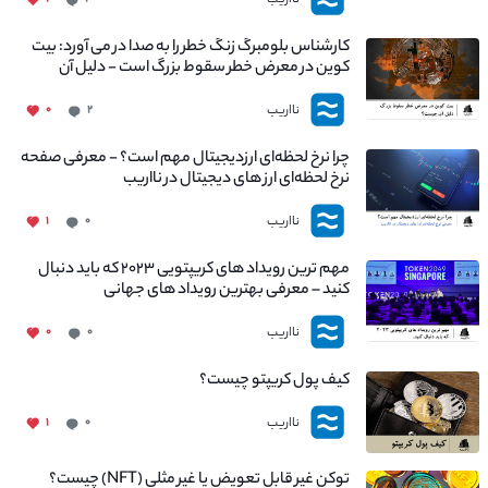
کارشناس بلومبرگ زنگ خطر را به صدا در می آورد: بیت
کوین در معرض خطر سقوط بزرگ است - دلیل آن
چیست؟
نااریب
۰
۲
چرا نرخ لحظه‌ای ارزدیجیتال مهم است؟ - معرفی صفحه
نرخ لحظه‌ای ارز های دیجیتال در نااریب
نااریب
۱
۰
مهم ترین رویداد های کریپتویی ۲۰۲۳ که باید دنبال
کنید – معرفی بهترین رویداد های جهانی
نااریب
۰
۰
کیف پول کریپتو چیست؟
نااریب
۱
۰
توکن غیر قابل تعویض یا غیر مثلی (NFT) چیست؟