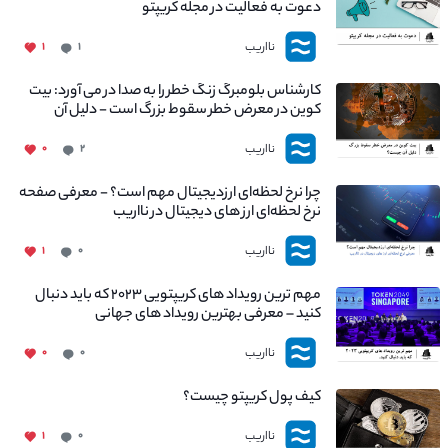
دعوت به فعالیت در مجله کریپتو
نااریب
۱
۱
کارشناس بلومبرگ زنگ خطر را به صدا در می آورد: بیت
کوین در معرض خطر سقوط بزرگ است - دلیل آن
چیست؟
نااریب
۰
۲
چرا نرخ لحظه‌ای ارزدیجیتال مهم است؟ - معرفی صفحه
نرخ لحظه‌ای ارز های دیجیتال در نااریب
نااریب
۱
۰
مهم ترین رویداد های کریپتویی ۲۰۲۳ که باید دنبال
کنید – معرفی بهترین رویداد های جهانی
نااریب
۰
۰
کیف پول کریپتو چیست؟
نااریب
۱
۰