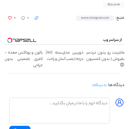
#Bitcoin
۰
۰
منبع:
www.instagram.com
از سراسر وب
ماشینت رو بدون دردسر
دوربین مداربسته 360
بالون و بوتاکس معده -
بفروش | بدون کمسیون
درجه | نصب آسان و راحت
لاغری تضمینی بدون
😍
جراحی
دیدگاه ها
(۰ دیدگاه)