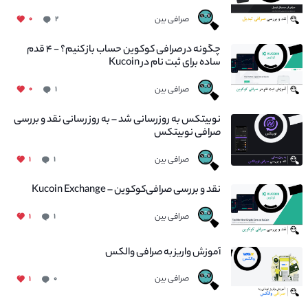
صرافی بین
۰
۲
چگونه در صرافی کوکوین حساب باز کنیم؟ - ۴ قدم
ساده برای ثبت نام در Kucoin
صرافی بین
۰
۱
نوبیتکس به روزرسانی شد – به روز رسانی نقد و بررسی
صرافی نوبیتکس
صرافی بین
۱
۱
نقد و بررسی صرافی‌کوکوین – Kucoin Exchange
صرافی بین
۱
۱
آموزش واریز به صرافی والکس
صرافی بین
۱
۰