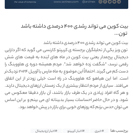
بیت کوین می تواند رشدی ۴۰۰ درصدی داشته باشد
تون...
بیت کوین می تواند رشدی ۴۰۰ درصدی داشته باشد
تون ویز یکی از تحلیلگران برجسته ی کریپتو کارنسی می گوید که اگر دارایی
دیجیتال پرچمدار یعنی بیت کوین در ماه های آینده به قیمت های شش
رقمی نرسد، "شگفت زده خواهد شد". مردم همیشه دوره ی هاووینگ را
دست کم می گیرند. احتمالاً این موضوع به ماه مارس یا آوریل ۲۰۲۴ نزدیک‌تر
است. اما این هیاهو که هاووینگ در راه است خیلی زودتر از این اتفاق
می‌افتد. سیاری از مردم انتظار بیشتری از یک زمستان ارزهای دیجیتال دارند.
و هر گاه افراد زیادی در یک طرف بازار باشند، آن بازار دقیقا معکوس می
شود. و در حال حاضر احساسات بسیار بدبینانه ای می بینم و بر این اساس
می توان حدس بزنم که روزهای خوبی برای بازار در پیش خواهد بود.
برچسب ها
#خبری
#اخبار کریپتو
#اخبار ارزدیجیتال