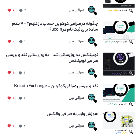
صرافی بین
۰
۲
چگونه در صرافی کوکوین حساب باز کنیم؟ - ۴ قدم
ساده برای ثبت نام در Kucoin
صرافی بین
۰
۱
نوبیتکس به روزرسانی شد – به روز رسانی نقد و بررسی
صرافی نوبیتکس
صرافی بین
۱
۱
نقد و بررسی صرافی‌کوکوین – Kucoin Exchange
صرافی بین
۱
۱
آموزش واریز به صرافی والکس
صرافی بین
۱
۰