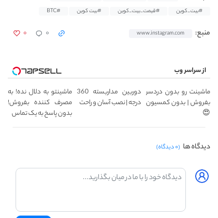
#بیت_کوین
#قیمت_بیت_کوین
#بیت کوین
#BTC
۰
۰
منبع:
www.instagram.com
از سراسر وب
ماشینت رو بدون دردسر
دوربین مداربسته 360
ماشینتو به دلال نده! به
بفروش | بدون کمسیون
درجه | نصب آسان و راحت
مصرف کننده بفروش!
😍
بدون پاسخ به یک تماس
دیدگاه ها
(۰ دیدگاه)