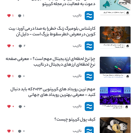
دعوت به فعالیت در مجله کریپتو
نااریب
۱
۱
کارشناس بلومبرگ زنگ خطر را به صدا در می آورد: بیت
کوین در معرض خطر سقوط بزرگ است - دلیل آن
چیست؟
نااریب
۰
۲
چرا نرخ لحظه‌ای ارزدیجیتال مهم است؟ - معرفی صفحه
نرخ لحظه‌ای ارز های دیجیتال در نااریب
نااریب
۱
۰
مهم ترین رویداد های کریپتویی ۲۰۲۳ که باید دنبال
کنید – معرفی بهترین رویداد های جهانی
نااریب
۰
۰
کیف پول کریپتو چیست؟
نااریب
۱
۰