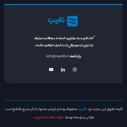
نااریب
کنار نااریب به روزترین خدمات و مطالب مرتبط
با دنیای ارز دیجیتال را در اختیار خواهید داشت.
رایانامه:
info@naorib.ir
کلیه حقوق این سایت نزد
نااریب
محفوظ بوده و بازنشر محتوا با ذکر منبع بلامانع است.
طراحی و توسعه توسط
شرکت علم داده ارزیاب