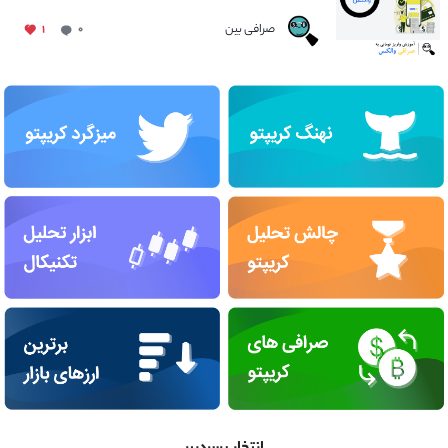
صرافی بین
۱
۰