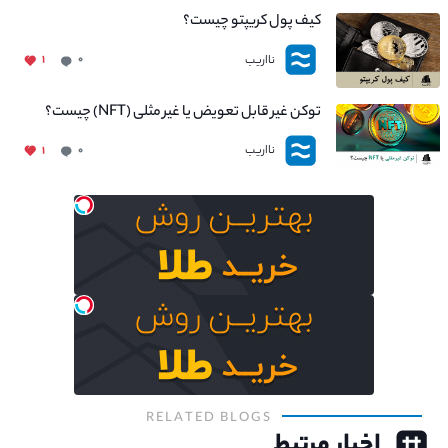
کیف پول کریپتو چیست؟
نااریب
۱
۰
توکن غیر قابل تعویض یا غیر مثلی (NFT) چیست؟
نااریب
۱
۰
RELATED BLOGS
اخبار مرتبط