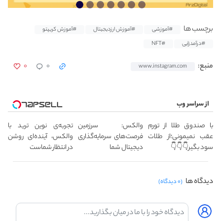
برچسب ها
#آموزشی
#آموزش ارزدیجیتال
#آموزش کریپتو
#درآمدزایی
#NFT
۰
۰
منبع:
www.instagram.com
از سراسر وب
با صندوق طلا از تورم
والکس: سرزمین
تجربه‌ی نوین ترید با
عقب نمیمونی؛از طلات
فرصت‌های سرمایه‌گذاری
والکس، آینده‌ای روشن
سود بگیر👇👇👇
دیجیتال شما
در انتظار شماست
دیدگاه ها
(۰ دیدگاه)