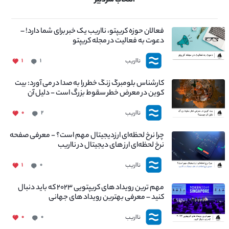
انتخاب سردبیر
فعالان حوزه کریپتو، نااریب یک خبر برای شما دارد! –
دعوت به فعالیت در مجله کریپتو
نااریب
۱
۱
کارشناس بلومبرگ زنگ خطر را به صدا در می آورد: بیت
کوین در معرض خطر سقوط بزرگ است - دلیل آن
چیست؟
نااریب
۰
۲
چرا نرخ لحظه‌ای ارزدیجیتال مهم است؟ - معرفی صفحه
نرخ لحظه‌ای ارز های دیجیتال در نااریب
نااریب
۱
۰
مهم ترین رویداد های کریپتویی ۲۰۲۳ که باید دنبال
کنید – معرفی بهترین رویداد های جهانی
نااریب
۰
۰