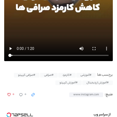
برچسب ها
#آموزشی
#کارمزد
#صرافی
#صرافی کریپتو
#آموزش ارزدیجیتال
#آموزش کریپتو
۰
۰
منبع:
www.instagram.com
از سراسر وب