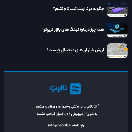
چگونه در نااریب ثبت نام کنیم؟
همه چیز درباره نهنگ های بازار کریپتو
ارزش بازار ارز های دیجیتال چیست؟
نااریب
کنار نااریب به روزترین خدمات و مطالب مرتبط
با دنیای ارز دیجیتال را در اختیار خواهید داشت.
رایانامه:
info@naorib.ir