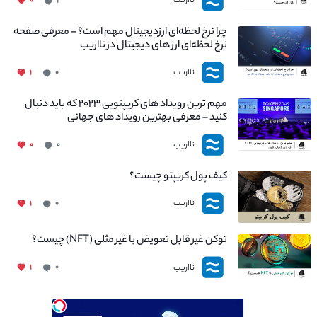
نااریب
۰
۲
چرا نرخ لحظه‌ای ارزدیجیتال مهم است؟ - معرفی صفحه
نرخ لحظه‌ای ارز های دیجیتال در نااریب
نااریب
۱
۰
مهم ترین رویداد های کریپتویی ۲۰۲۳ که باید دنبال
کنید – معرفی بهترین رویداد های جهانی
نااریب
۰
۰
کیف پول کریپتو چیست؟
نااریب
۱
۰
توکن غیر قابل تعویض یا غیر مثلی (NFT) چیست؟
نااریب
۱
۰