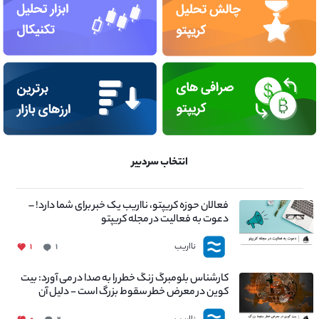
انتخاب سردبیر
فعالان حوزه کریپتو، نااریب یک خبر برای شما دارد! –
دعوت به فعالیت در مجله کریپتو
نااریب
۱
۱
کارشناس بلومبرگ زنگ خطر را به صدا در می آورد: بیت
کوین در معرض خطر سقوط بزرگ است - دلیل آن
چیست؟