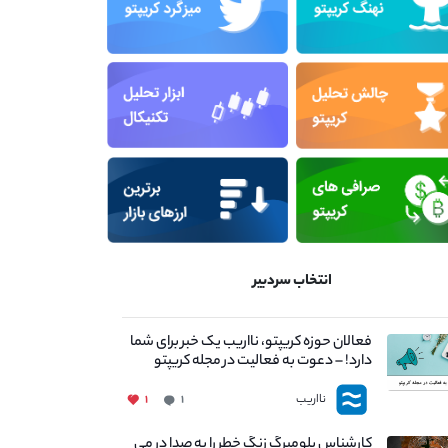
انتخاب سردبیر
فعالان حوزه کریپتو، نااریب یک خبر برای شما
دارد! – دعوت به فعالیت در مجله کریپتو
نااریب
۱
۱
کارشناس بلومبرگ زنگ خطر را به صدا در می