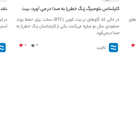
کارشناس بلومبرگ زنگ خطر را به صدا در می آورد: بیت
نقد 
کوین در معرض خطر سقوط بزرگ است - دلیل آن
معرف
های
در حالی که گاوهای نر بیت کوین (BTC) سخت برای حفظ روند
در ای
چیست؟
صعودی سال نو مبارزه می‌کنند، یکی از کارشناسان زنگ خطر را به
استرا
صدا در می‌آورد.
۰
۲
نااریب
لینک های کاربردی
خدم
چگونه در نااریب ثبت نام کنیم؟
همه چیز درباره نهنگ های بازار کریپتو