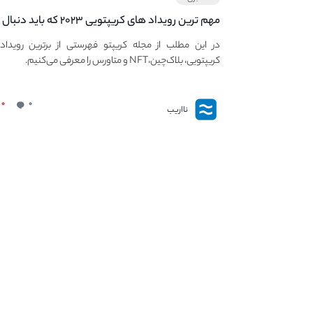
مهم ترین رویداد های کریپتویی ۲۰۲۳ که باید دنبال
کنید – معرفی بهترین رویداد های جهانی
در این مطلب از مجله کریپتو فهرستی از برترین رویداد
کریپتویی، بلاک‌چین،NFT و متاورس را معرفی می‌کنیم.
۰
۰
نااریب
نااریب
کنار نااریب به روزترین خدمات و مطالب مرتبط