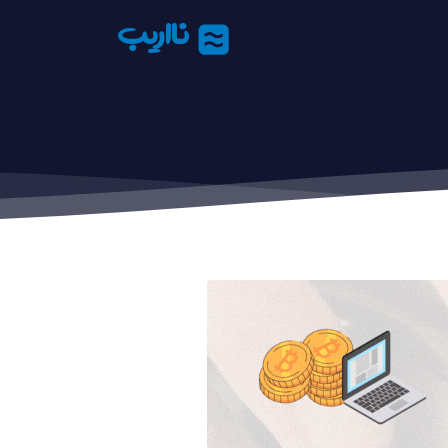
نااریب