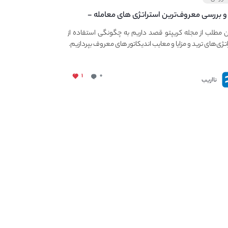
و بررسی معروف‌ترین استراتژی های معامله -
ی استراتژی های مهم ترید در بازار کریپتو
ن مطلب از مجله کریپتو قصد داریم به چگونگی استفاده از
تژی‌های ترید و مزایا و معایب اندیکاتور های معروف بپردازیم.
۱
۰
نااریب
ات ما
میزگرد کریپتو
صد ارز برتر بازار
مجله کریپتو
تراکنش لحظه ای نهنگ ها
نهنگ های کریپتو
ابزار تحلیل تکنیکال