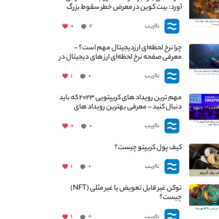
آورد: بیت کوین در معرض خطر سقوط بزرگ
است - دلیل آن چیست؟
نااریب
۰
۲
چرا نرخ لحظه‌ای ارزدیجیتال مهم است؟ -
معرفی صفحه نرخ لحظه‌ای ارز های دیجیتال در
نااریب
نااریب
۱
۰
مهم ترین رویداد های کریپتویی ۲۰۲۳ که باید
دنبال کنید – معرفی بهترین رویداد های
جهانی
نااریب
۰
۰
کیف پول کریپتو چیست؟
نااریب
۱
۰
توکن غیر قابل تعویض یا غیر مثلی (NFT)
چیست؟
نااریب
۱
۰