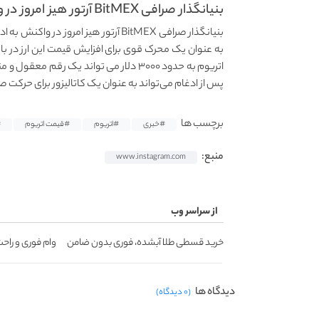
بنیانگذار صرافی BitMEX آرتور هیز امروز در واکنش به...
بنیانگذار صرافی BitMEX آرتور هیز امر
به عنوان یک محرک قوی برای افزایش قیمت این ارز در با
پس از ادغام می‌تواند به عنوان یک کاتالیزور برای حرک
برچسب ها
#خبری
#اتریوم
#قیمت اتریوم
H
منبع:
www.instagram.com
از سراسر وب
خرید قسطی طلا آبشده، فوری بدون ضامن
وام فوری و راحت
دیدگاه ها
(۰ دیدگاه)